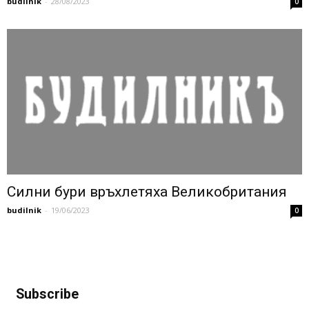
budilnik
-
28/08/2023
0
Силни бури връхлетяха Великобритания
budilnik
-
19/06/2023
0
Subscribe