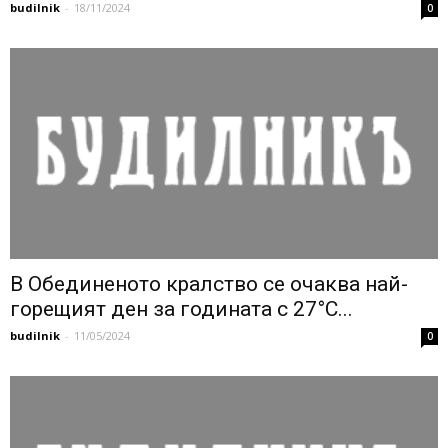
budilnik
-
18/11/2024
0
В Обединеното кралство се очаква най-
горещият ден за годината с 27°C...
budilnik
-
11/05/2024
0