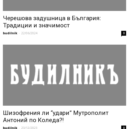
Черешова задушница в България:
Традиции и значимост
budilnik
-
22/06/2024
0
Шизофрения ли “удари” Мутрополит
Антоний по Коледа?!
budilnik
-
23/12/2023
0