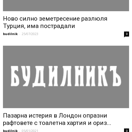
Ново силно земетресение разлюля
Турция, има пострадали
budilnik
-
25/07/2023
0
Пазарна истерия в Лондон опразни
рафтовете с тоалетна хартия и ориз...
budilnik
-
05/01/2021
0