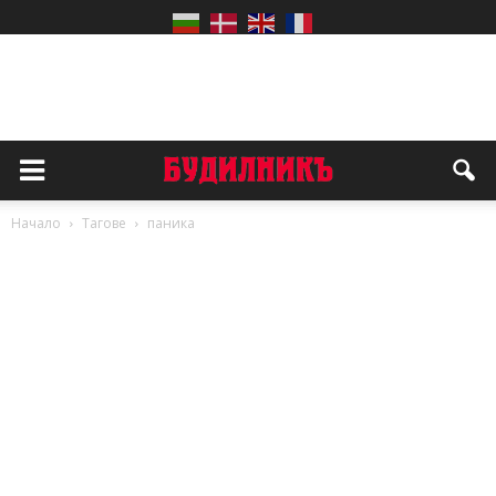
Начало
Тагове
паника