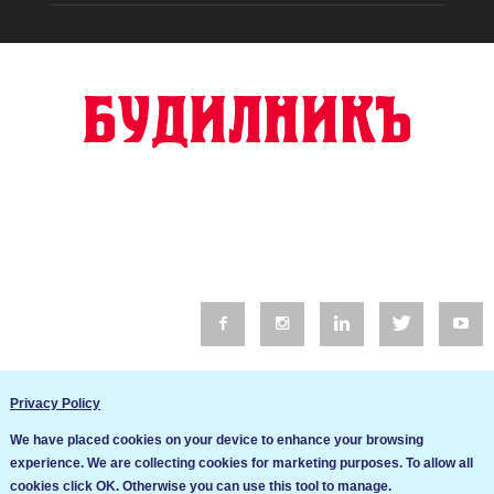
© 2016 Будилник. Всички права запазени.
Privacy Policy
Уебсайт изработка от Go Live UK
We have placed cookies on your device to enhance your browsing
Общи условия
experience. We are collecting cookies for marketing purposes. To allow all
Ние използваме бисквитки за да подобрим услугите си. Ако
cookies click OK. Otherwise you can use this tool to manage.
продължите да посещавате този сайт, ние приемаме, че се