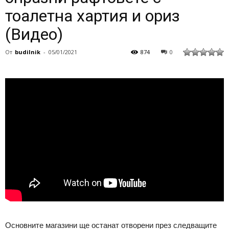
тоалетна хартия и ориз
(Видео)
От
budilnik
-
05/01/2021
874
0
Основните магазини ще останат отворени през следващите