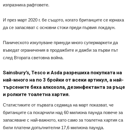
изпразниха рафтовете.
И през март 2020 г. бе същото, когато британците се юрнаха
да се запасяват с основни стоки преди първия локдаун.
Паническото изкупуване принуди много супермаркети да
въведат ограничения в продажбите и дажби за първи път
след Втората световна война.
Sainsbury’s, Tesco и Asda разрешиха покупката на
най-много на по 3 бройки от всеки артикул, а най-
търсените бяха алкохола, дезинфектанта за ръце
и ролките тоалетна хартия.
Статистиките от първата седмица на март показват, че
британците са похарчили над 60 милиона паунда повече за
запасяване с най-важното, като само за тоалетна хартия са
били платени допълнителни 17,6 милиона паунда.