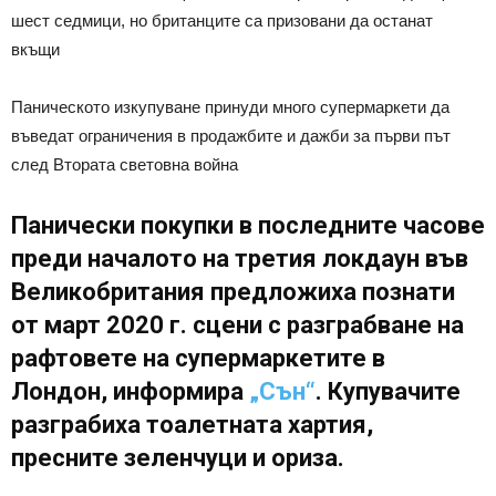
шест седмици, но британците са призовани да останат
вкъщи
Паническото изкупуване принуди много супермаркети да
въведат ограничения в продажбите и дажби за първи път
след Втората световна война
Панически покупки в последните часове
преди началото на третия локдаун във
Великобритания предложиха познати
от март 2020 г. сцени с разграбване на
рафтовете на супермаркетите в
Лондон, информира
„Сън“
. Купувачите
разграбиха тоалетната хартия,
пресните зеленчуци и ориза.