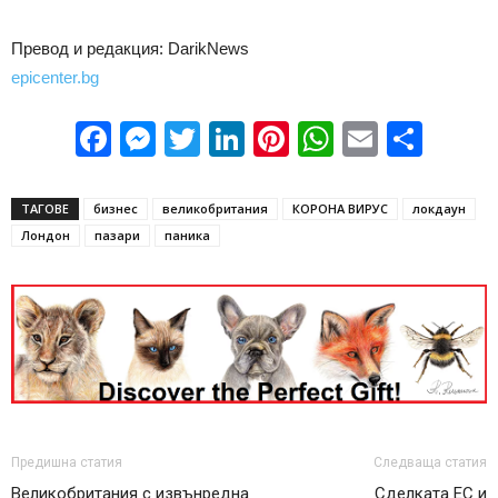
Превод и редакция: DarikNews
epicenter.bg
Facebook
Messenger
Twitter
LinkedIn
Pinterest
WhatsApp
Email
Sha
ТАГОВЕ
бизнес
великобритания
КОРОНА ВИРУС
локдаун
Лондон
пазари
паника
Предишна статия
Следваща статия
Великобритания с извънредна
Сделката ЕС и