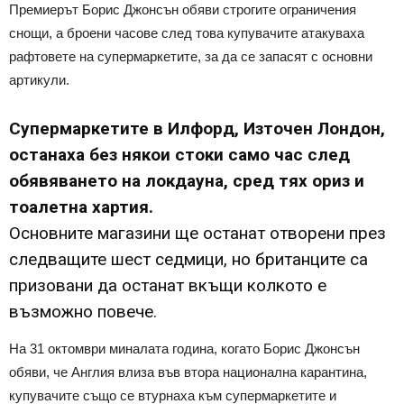
Премиерът Борис Джонсън обяви строгите ограничения
снощи, а броени часове след това купувачите атакуваха
рафтовете на супермаркетите, за да се запасят с основни
артикули.
Супермаркетите в Илфорд, Източен Лондон,
останаха без някои стоки само час след
обявяването на локдауна, сред тях ориз и
тоалетна хартия.
Основните магазини ще останат отворени през
следващите шест седмици, но британците са
призовани да останат вкъщи колкото е
възможно повече.
На 31 октомври миналата година, когато Борис Джонсън
обяви, че Англия влиза във втора национална карантина,
купувачите също се втурнаха към супермаркетите и