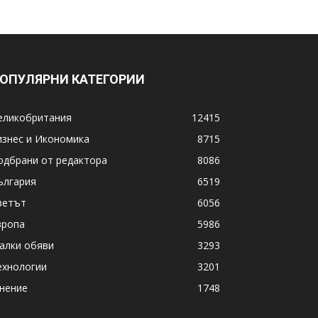
ОПУЛЯРНИ КАТЕГОРИИ
еликобритания
12415
изнес и Икономика
8715
одбрани от редактора
8086
ългария
6519
ветът
6056
вропа
5986
алки обяви
3293
ехнологии
3201
нение
1748