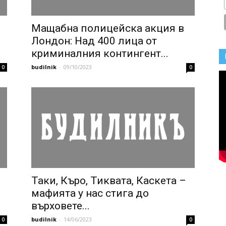
Мащабна полицейска акция в
Лондон: Над 400 лица от
криминалния контингент...
budilnik
-
09/10/2023
0
0
Таки, Къро, Тиквата, Каскета –
мафията у нас стига до
върховете...
budilnik
-
14/06/2023
0
0