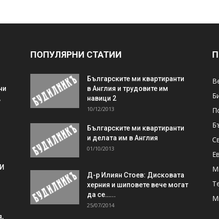
ПОПУЛЯРНИ СТАТИИ
П
Българските ми квартиранти
В
ни
в Англия и трудовите им
Б
,
навици 2
10/12/2013
П
Б
Българските ми квартиранти
и делата им в Англия
С
01/10/2013
Е
 И
М
Д-р Илиян Стоев: Дисковата
Т
херния и шиповете вече могат
да се…...
М
25/07/2014
,