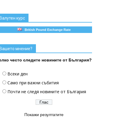
Валутен курс
British Pound Exchange Rate
Вашето мнение?
олко често следите новините от България?
Всеки ден
Само при важни събития
Почти не следя новините от България
Покажи резултатите