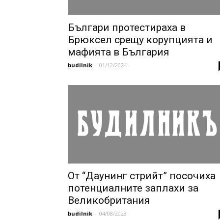
Българи протестираха в
Брюксел срещу корупцията и
мафията в България
budilnik
-
01/12/2024
От “Даунинг стрийт” посочиха
потенциалните заплахи за
Великобритания
budilnik
-
04/08/2023