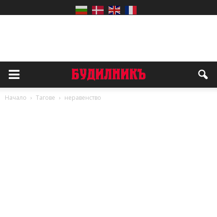
Начало
Тагове
неравенство