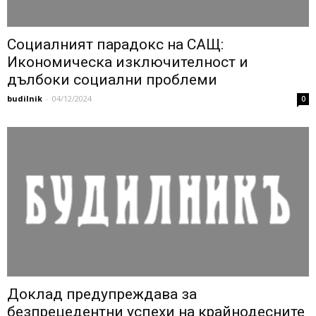
Социалният парадокс на САЩ:
Икономическа изключителност и
дълбоки социални проблеми
budilnik
-
04/12/2024
0
Доклад предупреждава за
безпрецедентни успехи на крайнодесните