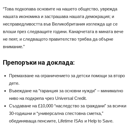
“Това подкопава основите на нашето общество, уврежда
нашата икономика и застрашава нашата демокрация; и
несправедливостта във Великобритания изглежда ще се
влоши през следващите години. Канарчетата в мината вече
не пеят, и следващото правителство трябва да обърне
внимание.”
Препоръки на доклада:
Премахване на ограничението за детски помощи за второ
дете.
Въвеждане на “гаранция за основни нужди” – минимално
ниво на подкрепа чрез Universal Credit.
Създаване на £10,000 “наследство за граждани” за всички
30-годишни и “универсална спестовна сметка,”
обединяваща пенсиите, Lifetime ISAs и Help to Save.