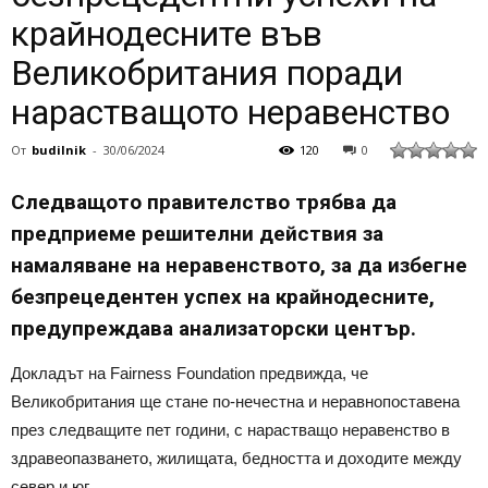
крайнодесните във
Великобритания поради
нарастващото неравенство
От
budilnik
-
30/06/2024
120
0
Следващото правителство трябва да
предприеме решителни действия за
намаляване на неравенството, за да избегне
безпрецедентен успех на крайнодесните,
предупреждава анализаторски център.
Докладът на Fairness Foundation предвижда, че
Великобритания ще стане по-нечестна и неравнопоставена
през следващите пет години, с нарастващо неравенство в
здравеопазването, жилищата, бедността и доходите между
север и юг.