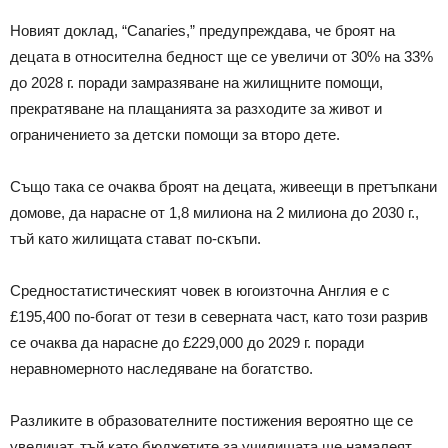
Новият доклад, “Canaries,” предупреждава, че броят на
децата в относителна бедност ще се увеличи от 30% на 33%
до 2028 г. поради замразяване на жилищните помощи,
прекратяване на плащанията за разходите за живот и
ограничението за детски помощи за второ дете.
Също така се очаква броят на децата, живеещи в претъпкани
домове, да нарасне от 1,8 милиона на 2 милиона до 2030 г.,
тъй като жилищата стават по-скъпи.
Средностатистическият човек в югоизточна Англия е с
£195,400 по-богат от тези в северната част, като този разрив
се очаква да нарасне до £229,000 до 2029 г. поради
неравномерното наследяване на богатство.
Разликите в образователните постижения вероятно ще се
увеличат, тъй като бюджетите за училищата ще намалеят