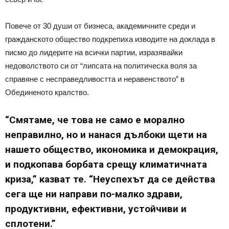
Повече от 30 души от бизнеса, академичните среди и
гражданското общество подкрепиха изводите на доклада в
писмо до лидерите на всички партии, изразявайки
недоволството си от “липсата на политическа воля за
справяне с несправедливостта и неравенството” в
Обединеното кралство.
“Смятаме, че това не само е морално
неправилно, но и нанася дълбоки щети на
нашето общество, икономика и демокрация,
и подкопава борбата срещу климатичната
криза,” казват те. “Неуспехът да се действа
сега ще ни направи по-малко здрави,
продуктивни, ефективни, устойчиви и
сплотени.”