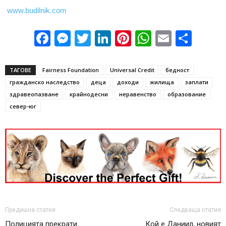
www.budilnik.com
Facebook
Messenger
Twitter
LinkedIn
Pinterest
WhatsApp
Email
Sha
ТАГОВЕ
Fairness Foundation
Universal Credit
бедност
гражданско наследство
деца
доходи
жилища
заплати
здравеопазване
крайнодесни
неравенство
образование
север-юг
Предишна статия
Следваща статия
Полицията прекрати
Кой е Даниил, новият