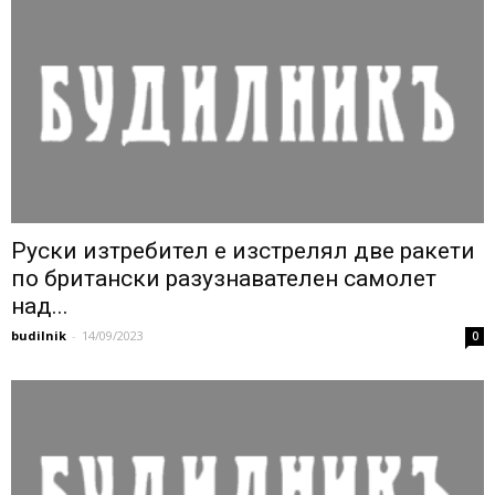
Руски изтребител е изстрелял две ракети
по британски разузнавателен самолет
над...
budilnik
-
14/09/2023
0