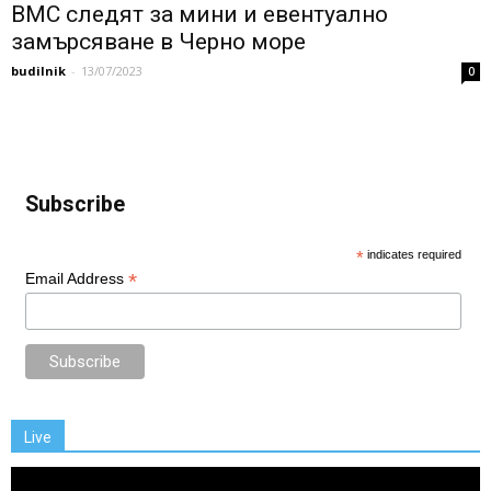
ВМС следят за мини и евентуално
замърсяване в Черно море
budilnik
-
13/07/2023
0
Subscribe
*
indicates required
*
Email Address
Live