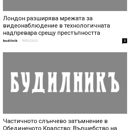
Лондон разширява мрежата за
видеонаблюдение в технологичната
надпревара срещу престъпността
budilnik
-
18/03/2025
0
Частичното слънчево затъмнение в
Обединеното Кралство: Вълшебство на