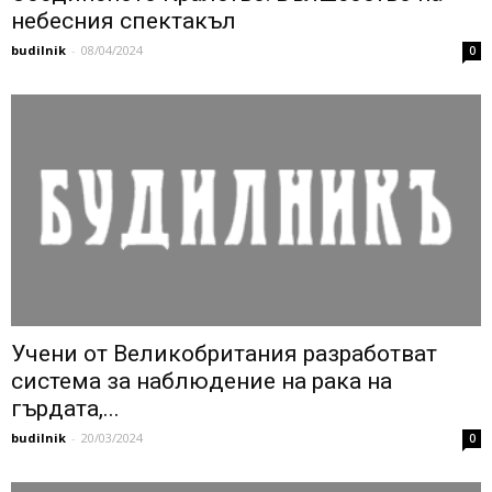
небесния спектакъл
budilnik
-
08/04/2024
0
Учени от Великобритания разработват
система за наблюдение на рака на
гърдата,...
budilnik
-
20/03/2024
0