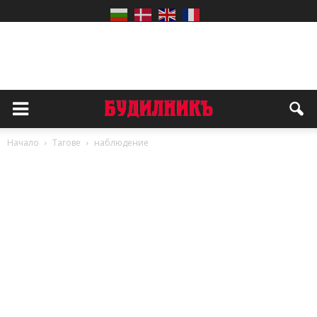
Начало
Тагове
наблюдение