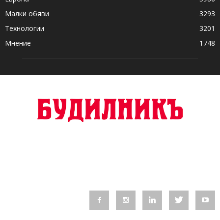
Малки обяви
3293
Технологии
3201
Мнение
1748