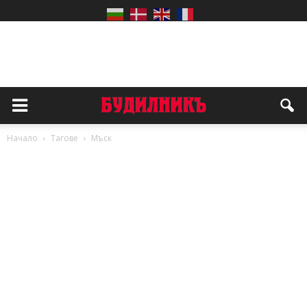
Начало
Тагове
Мъск