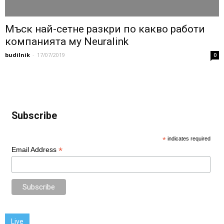
Мъск най-сетне разкри по какво работи
компанията му Neuralink
budilnik
-
17/07/2019
0
Subscribe
*
indicates required
*
Email Address
Live