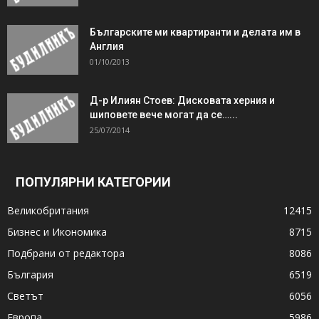
Българските ми квартиранти и делата им в
Англия
01/10/2013
Д-р Илиян Стоев: Дисковата херния и
шиповете вече могат да се…...
25/07/2014
ПОПУЛЯРНИ КАТЕГОРИИ
Великобритания
12415
Бизнес и Икономика
8715
Подбрани от редактора
8086
България
6519
Светът
6056
Европа
5986