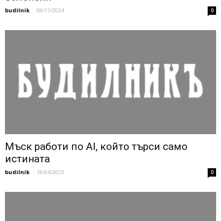
budilnik
-
08/11/2024
0
Мъск работи по AI, който търси само
истината
budilnik
-
18/04/2023
0