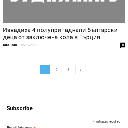
Извадиха 4 полуприпаднали български
деца от заключена кола в Гърция
budilnik
-
05/07/2022
0
1
2
3
Subscribe
*
indicates required
Email Address