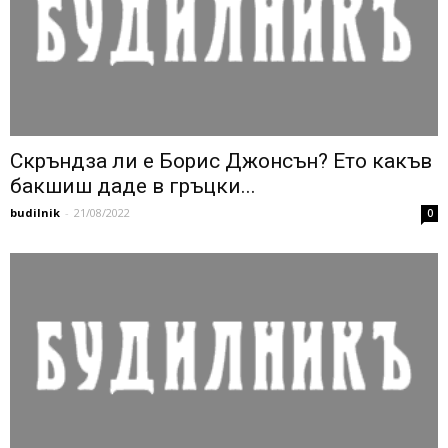
Скръндза ли е Борис Джонсън? Ето какъв
бакшиш даде в гръцки...
budilnik
-
21/08/2022
0