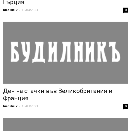
Гърция
budilnik
-
15/04/2023
0
Ден на стачки във Великобритания и
Франция
budilnik
-
15/03/2023
0