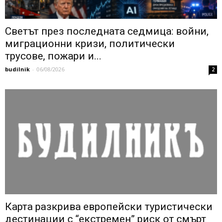
Светът през последната седмица: войни,
миграционни кризи, политически
трусове, пожари и...
budilnik
-
06/08/2026
2
Карта разкрива европейски туристически
дестинации с “екстремен” риск от смърт