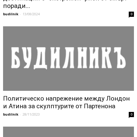
поради...
budilnik
-
13/08/2024
0
Политическо напрежение между Лондон
и Атина за скулптурите от Партенона
budilnik
-
28/11/2023
0