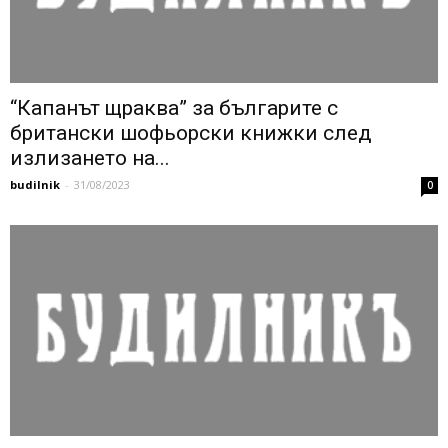
“Капанът щраква” за българите с
британски шофьорски книжки след
излизането на...
budilnik
-
31/08/2023
0