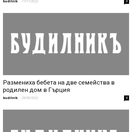
budilnik
-
11/11/2022
0
Размениха бебета на две семейства в
родилен дом в Гърция
budilnik
-
28/08/2022
0