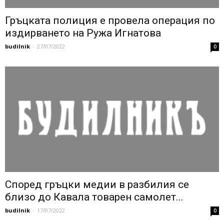
Гръцката полиция е провела операция по
издирването на Ружа Игнатова
budilnik
-
27/07/2022
0
Според гръцки медии в разбилия се
близо до Кавала товарен самолет...
budilnik
-
17/07/2022
0