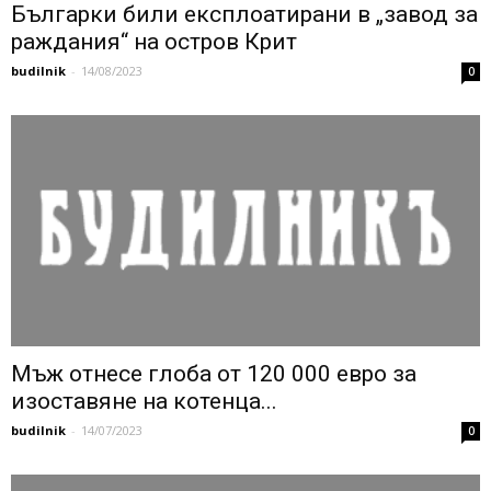
Българки били експлоатирани в „завод за
раждания“ на остров Крит
budilnik
-
14/08/2023
0
Мъж отнесе глоба от 120 000 евро за
изоставяне на котенца...
budilnik
-
14/07/2023
0