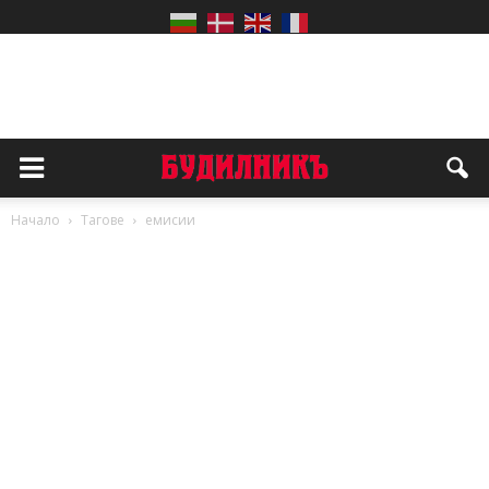
Начало
Тагове
емисии