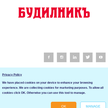
© 2016 Будилник. Всички права запазени.
Privacy Policy
Уебсайт изработка от Go Live UK
We have placed cookies on your device to enhance your browsing
Общи условия
experience. We are collecting cookies for marketing purposes. To allow all
Ние използваме бисквитки за да подобрим услугите си. Ако
cookies click OK. Otherwise you can use this tool to manage.
продължите да посещавате този сайт, ние приемаме, че се
Политика за сигурност и поверителност
съгласявате с използването им.
OK
MANAGE
Ok