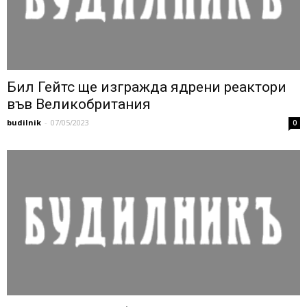
Бил Гейтс ще изгражда ядрени реактори
във Великобритания
budilnik
-
07/05/2023
0