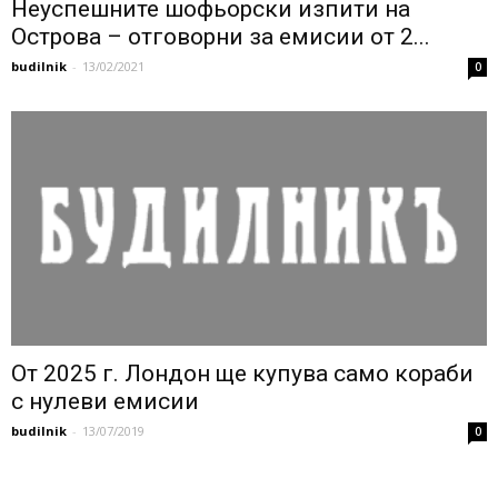
Неуспешните шофьорски изпити на
Острова – отговорни за емисии от 2...
budilnik
-
13/02/2021
0
От 2025 г. Лондон ще купува само кораби
с нулеви емисии
budilnik
-
13/07/2019
0