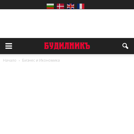
Начало
Бизнес и Икономика