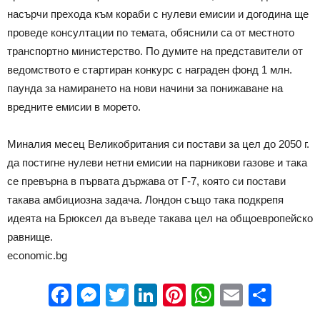
насърчи прехода към кораби с нулеви емисии и догодина ще
проведе консултации по темата, обяснили са от местното
транспортно министерство. По думите на представители от
ведомството е стартиран конкурс с награден фонд 1 млн.
паунда за намирането на нови начини за понижаване на
вредните емисии в морето.
Миналия месец Великобритания си постави за цел до 2050 г.
да постигне нулеви нетни емисии на парникови газове и така
се превърна в първата държава от Г-7, която си постави
такава амбициозна задача. Лондон също така подкрепя
идеята на Брюксел да въведе такава цел на общоевропейско
равнище.
economic.bg
Facebook
Messenger
Twitter
LinkedIn
Pinterest
WhatsApp
Email
Sha