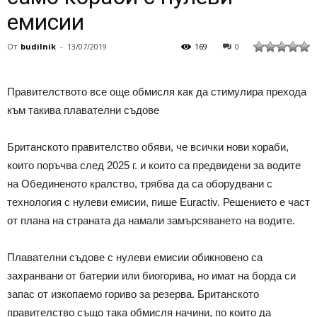
емисии
От
budilnik
-
13/07/2019
169
0
Правителството все още обмисля как да стимулира прехода
към такива плавателни съдове
Британското правителство обяви, че всички нови кораби,
които поръчва след 2025 г. и които са предвидени за водите
на Обединеното кралство, трябва да са оборудвани с
технология с нулеви емисии, пише Euractiv. Решението е част
от плана на страната да намали замърсяването на водите.
Плавателни съдове с нулеви емисии обикновено са
захранвани от батерии или биогорива, но имат на борда си
запас от изкопаемо гориво за резерва. Британското
правителство също така обмисля начини, по които да