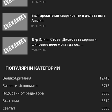
10/12/2013
Българските ми квартиранти и делата им в
Англия
01/10/2013
Д-р Илиян Стоев: Дисковата херния и
шиповете вече могат да се…...
25/07/2014
ПОПУЛЯРНИ КАТЕГОРИИ
Великобритания
12415
Бизнес и Икономика
8715
Подбрани от редактора
8086
България
6519
Светът
6056