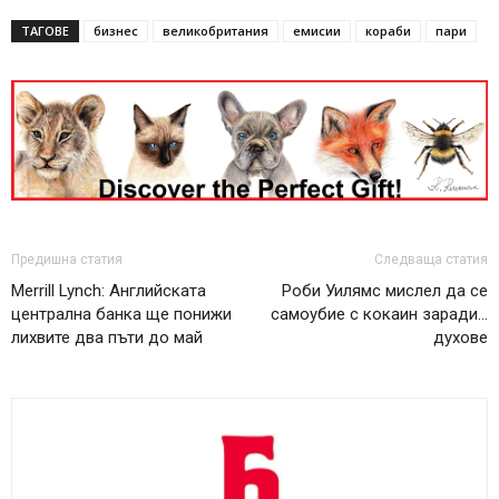
ТАГОВЕ
бизнес
великобритания
емисии
кораби
пари
Предишна статия
Следваща статия
Merrill Lynch: Английската
Роби Уилямс мислел да се
централна банка ще понижи
самоубие с кокаин заради…
лихвите два пъти до май
духове