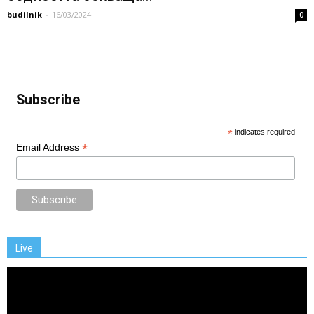
budilnik
-
16/03/2024
0
Subscribe
*
indicates required
*
Email Address
Live