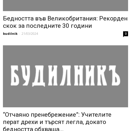
Бедността във Великобритания: Рекорден
скок за последните 30 години
budilnik
-
21/03/2024
0
“Отчаяно пренебрежение”: Учителите
перат дрехи и търсят легла, докато
бедността обхваща...