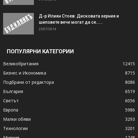
Д-р Илиян Стоев: Дисковата херния и
шиповете вече могат да се…...
25/07/2014
ПОПУЛЯРНИ КАТЕГОРИИ
Великобритания
12415
Бизнес и Икономика
8715
Подбрани от редактора
8086
България
6519
Светът
6056
Европа
5986
Малки обяви
3293
Технологии
3201
Мнение
1748