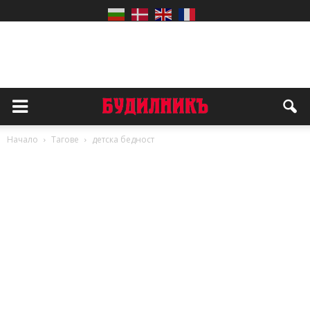
Начало
Тагове
детска бедност