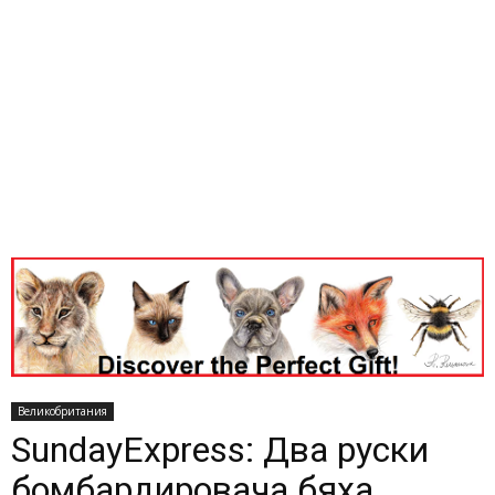
Великобритания
SundayExpress: Два руски
бомбардировача бяха