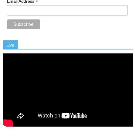
*
Email Address
Live