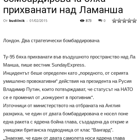
прихванати над Ламанша
От
budilnik
-
01/02/2015
873
0
Лондон. Два стратегически бомбардировача
Ту-95 бяха прихванати във въздушното пространство над Ла
Манша, пише вестник SundayExpress.
Инцидентът беше определен като „поредното, от серията
умишлено провокативни“ действия на президента на Русия
Владимир Путин, които потвърждават, че статусът на НАТО
се е променил от „конкурент в противник“.
Източници от министерството на отбраната на Англия
разкриха, че един от двата бомбардировача е носел поне
една ракета с ядрена бойна глава, създадена да открие и
унищожи британска подводница от клас “Вангард”.
„Знаехме, че един от двата самолета носи ядрена глава