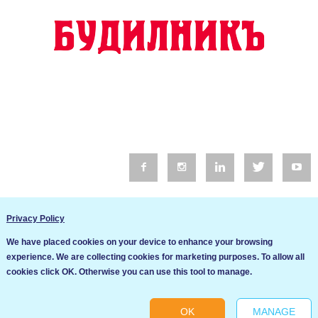
© 2016 Будилник. Всички права запазени.
Privacy Policy
Уебсайт изработка от Go Live UK
We have placed cookies on your device to enhance your browsing
Общи условия
experience. We are collecting cookies for marketing purposes. To allow all
Ние използваме бисквитки за да подобрим услугите си. Ако
cookies click OK. Otherwise you can use this tool to manage.
продължите да посещавате този сайт, ние приемаме, че се
Политика за сигурност и поверителност
съгласявате с използването им.
OK
MANAGE
Ok
Cookie settings