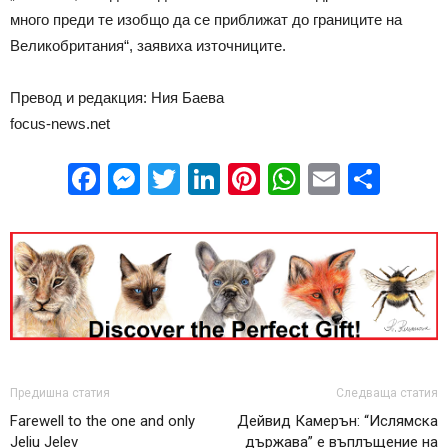
много преди те изобщо да се приближат до границите на
Великобритания“, заявиха източниците.
Превод и редакция: Ния Баева
focus-news.net
Facebook
Messenger
Twitter
LinkedIn
Pinterest
WhatsApp
Email
Sha
Предишна статия
Следваща статия
Farewell to the one and only
Дейвид Камерън: “Ислямска
Jeliu Jelev
държава” е въплъщение на