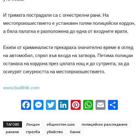
И тримата пострадали са с огнестрелни рани. На
местопроизшествието е установен голям полицейски кордон,
а бяла палатка е разположена до една от входните врати.
Екипи от криминалисти прекараха значително време в оглед
на автомобил, спрял във входа на затвора. Петима полицаи
останаха на кордона през цялата нощ и до сутринта, за да
осигурят сигурността на местопроизшествието.
www.budilnik.com
Facebook
Messenger
Twitter
LinkedIn
Pinterest
WhatsApp
Email
Sha
ТАГОВЕ
Лондон
общностен шок
полицейско разследване
ранени
стрелба
убийство
Хакни