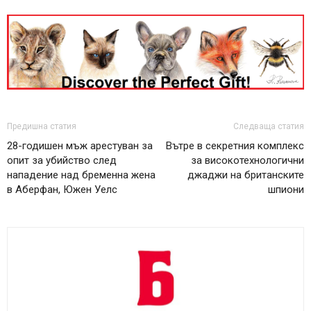
Предишна статия
Следваща статия
28-годишен мъж арестуван за
Вътре в секретния комплекс
опит за убийство след
за високотехнологични
нападение над бременна жена
джаджи на британските
в Аберфан, Южен Уелс
шпиони