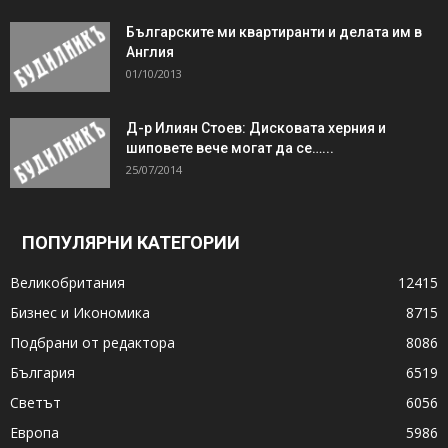
Българските ми квартиранти и делата им в
Англия
01/10/2013
Д-р Илиян Стоев: Дисковата херния и
шиповете вече могат да се…...
25/07/2014
ПОПУЛЯРНИ КАТЕГОРИИ
Великобритания
12415
Бизнес и Икономика
8715
Подбрани от редактора
8086
България
6519
Светът
6056
Европа
5986