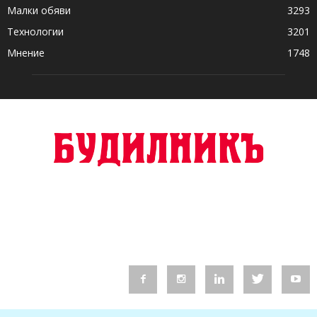
Малки обяви
3293
Технологии
3201
Мнение
1748