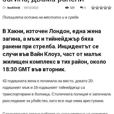
От
budilnik
-
06/12/2023
529
0
Полицията остана на мястото и в сряда
В Хакни, източен Лондон, една жена
загина, а мъж и тийнейджър бяха
ранени при стрелба. Инцидентът се
случи във Вайн Клоуз, част от малък
жилищен комплекс в тих район, около
18:30 GMT във вторник.
42-годишната жена е починала на място, докато 20-
годишният мъж и 16-годишният тийнейджър са
транспортирани в болница. Столичната полиция е започнала
разследване за убийство, като все още няма арестувани.
Следствените органи работят за установяване на мотивите