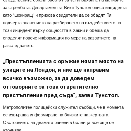
за стрелбата. Департаментът Вики Тунстол описа инцидента
като “шокиращ” и призова свидетели да се обадят. Тя
подчерта значението на разбирането на въздействието на
този инцидент върху общността в Хакни и обеща да
споделят повече информация по мере на развитието на
разследването.
„Престъпленията с оръжие нямат място на
улиците на Лондон, и ние ще направим
всичко възможно, за да доведем
отговорните за това отвратително
престъпление пред съда“, заяви Тунстол.
Метрополитен полицейски служител съобщи, че в момента
се извършва информиране на близките на жертвата.
Състоянието на двамата ранени в болница все още се
уточнява.