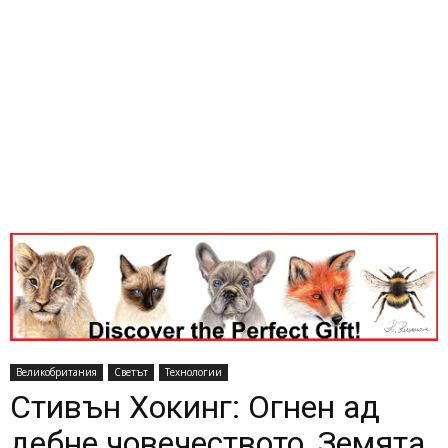
Великобритания
Светът
Технологии
Стивън Хокинг: Огнен ад
дебне човечеството, Земята