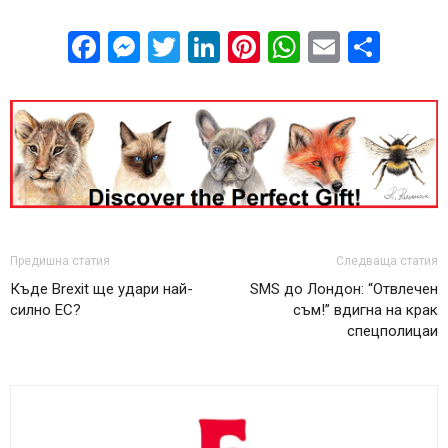
Facebook
Messenger
Twitter
LinkedIn
Pinterest
WhatsApp
Email
Sha
Предишна статия
Следваща статия
Къде Brexit ще удари най-
SMS до Лондон: “Отвлечен
силно ЕС?
съм!” вдигна на крак
спецполицаи