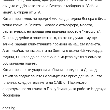
същата съдба като тази на Венера, съобщава в. “Дейли
мейл”, цитиран от БТА.
Хокинг припомня, че преди 4 милиарда години Венера е била
точно копие на Земята – имала е атмосфера, морета,
растителност, но поради ред причини просто е “изгоряла”.
Огнен ад дебне и човечеството, което по думите му ще
загине, заради климатичните промени на нашата планета.
А отчитайки, че възрастта на Земята е около 4,5 милиарда
години, тя щяла да се превърне в мъртва пустиня само за
500 милиона години.
Хокинг не спести укора си и обвини президента Доналд
Тръмп за подписването на “смъртната присъда” на нашата
планета, след оттеглянето на САЩ от Парижкото
споразумение за климата.По публикацията работи: Надежда
Йосифова
dnes.bg