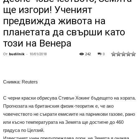
ще изгори! Ученият
предвижда живота на
планетата да свърши като
този на Венера
От
budilnik
-
10/01/2018
242
0
Снимка: Rеuters
С черни краски обрисува Стивън Хокинг бъдещето на хората.
Прогнозата на британския физик-теоритик е, че ако
човечеството не съкрати емисиите на парникови газове, рано
или късно температурата на Земята ще достигне до 460
градуса по Целзий.
Известният учен предупреждава дори, че Земята я очаква