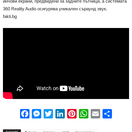
инчови екрани, предвидени за задните пътници, а системата
360 Reality Audio осигурява уникален съраунд звук.
fakti.bg
Facebook
Messenger
Twitter
LinkedIn
Pinterest
WhatsApp
Email
Sha