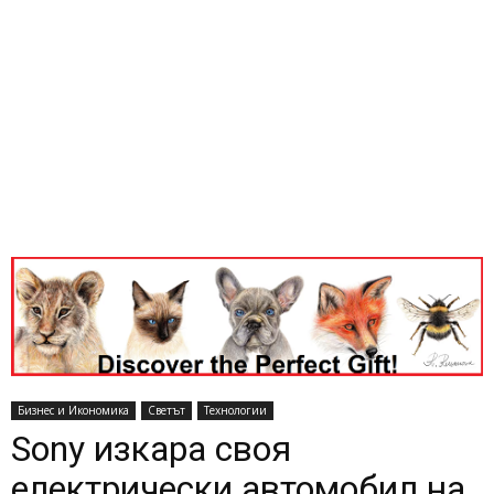
Бизнес и Икономика
Светът
Технологии
Sony изкара своя
електрически автомобил на