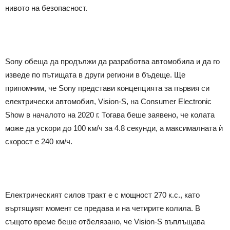
нивото на безопасност.
Sony обеща да продължи да разработва автомобила и да го
изведе по пътищата в други региони в бъдеще. Ще
припомним, че Sony представи концепцията за първия си
електрически автомобил, Vision-S, на Consumer Electronic
Show в началото на 2020 г. Тогава беше заявено, че колата
може да ускори до 100 км/ч за 4.8 секунди, а максималната ѝ
скорост е 240 км/ч.
Електрическият силов тракт е с мощност 270 к.с., като
въртящият момент се предава и на четирите колила. В
същото време беше отбелязано, че Vision-S въплъщава