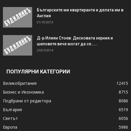
Българските ми квартиранти и делата им в
Англия
01/10/2013
Д-р Илиян Стоев: Дисковата херния и
шиповете вече могат да се…...
25/07/2014
ПОПУЛЯРНИ КАТЕГОРИИ
Великобритания
12415
Бизнес и Икономика
8715
Подбрани от редактора
8086
България
6519
Светът
6056
Европа
5986