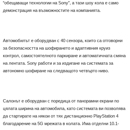
“обещаващи технологии на Sony”, а тази шоу кола е само
демонстрация на възможностите на компанията.
Автомобилът е оборудван с 40 сензора, които са отговорни
за безопасността на шофирането и адаптивния круиз
контрол, самостоятелното паркиране и автоматичната смяна
на лентата. Sony работи и за издигане на системата за
автономно шофиране на следващото четвърто ниво.
Салонът е оборудван с поредица от панорамни екрани по
цялата ширина на автомобила, като системата ви позволява
да стартирате на някои от тях дистанционно PlayStation 4
благодарение на 5G мрежата в колата. Има отделни 10.1-