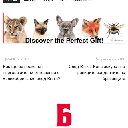
ТАГОВЕ
бизнес
пазари
свят
технологии
Предишна статия
Следваща статия
Как ще се променят
След Brexit: Конфискуват по
търговските ни отношения с
границите сандвичите на
Великобритания след Brexit?
британците