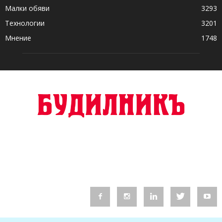
Малки обяви
3293
Технологии
3201
Мнение
1748