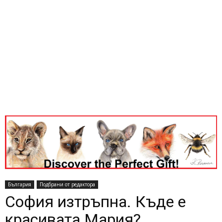
България
Подбрани от редактора
София изтръпна. Къде е
красивата Мария?