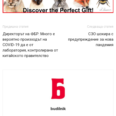
Предишна статия
Следваща статия
Директорът на ФБР: Много е
СЗО шокира с
вероятно произходът на
предупреждение за нова
COVID-19 да е от
пандемия
лаборатория, контролирана от
китайското правителство
budilnik