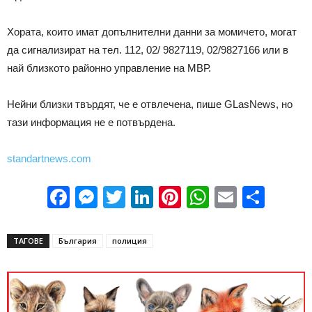
Хората, които имат допълнителни данни за момичето, могат
да сигнализират на тел. 112, 02/ 9827119, 02/9827166 или в
най близкото районно управление на МВР.
Нейни близки твърдят, че е отвлечена, пише GLasNews, но
тази информация не е потвърдена.
standartnews.com
Facebook
Messenger
Twitter
LinkedIn
Pinterest
WhatsApp
Email
Sha
ТАГОВЕ
България
полиция