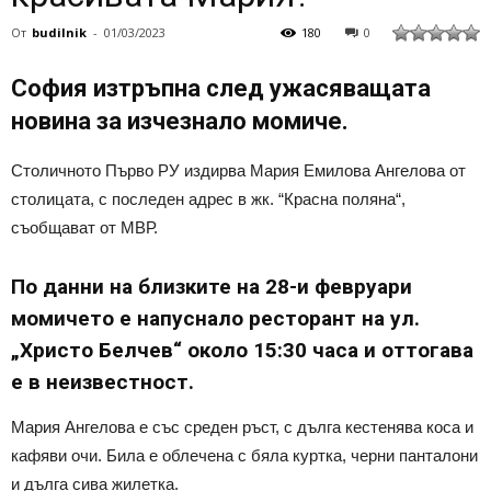
От
budilnik
-
01/03/2023
180
0
София изтръпна след ужасяващата
новина за изчезнало момиче.
Столичното Първо РУ издирва Мария Емилова Ангелова от
столицата, с последен адрес в жк. “Красна поляна“,
съобщават от МВР.
По данни на близките на 28-и февруари
момичето е напуснало ресторант на ул.
„Христо Белчев“ около 15:30 часа и оттогава
е в неизвестност.
Мария Ангелова е със среден ръст, с дълга кестенява коса и
кафяви очи. Била е облечена с бяла куртка, черни панталони
и дълга сива жилетка.