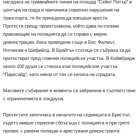
насядаха на трамвайните линии на площад “Сейнт Питър” в
центъра на града и причиниха сериозно нарушение на
транспорта, тя бе принудена да извърши арести.
Протести срещу проектозакона, който дава по-големи
правомощия на полицията да се справя с мирни
демонстрации, бяха проведени също в Бат, Фалмът,
Нотингам и Шефийлд. В Брайтън стотици се събраха за да
протестират пред главния полицейски участък. В Кеймбридж
около 100 души се стекоха към полицейския участък
“Парксайд”, като някои от тях се качиха на сградата.
Масовите събирания в момента са забранени в съответствие
с ограниченията в локдауна.
Протестите започнаха в началото на седмицата в Бристол,
където имаше сериозни сблъсъци с полицията и при трите
прояви, с ранени полицаи и арестувани демонстранти.