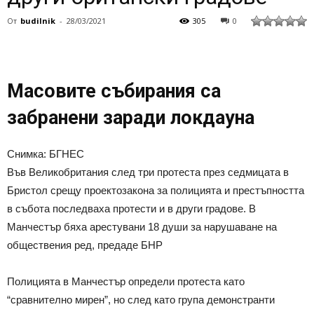
От
budilnik
-
28/03/2021
305
0
Масовите събирания са
забранени заради локдауна
Снимка: БГНЕС
Във Великобритания след три протеста през седмицата в
Бристол срещу проектозакона за полицията и престъпността
в събота последваха протести и в други градове. В
Манчестър бяха арестувани 18 души за нарушаване на
обществения ред, предаде БНР
Полицията в Манчестър определи протеста като
“сравнително мирен”, но след като група демонстранти