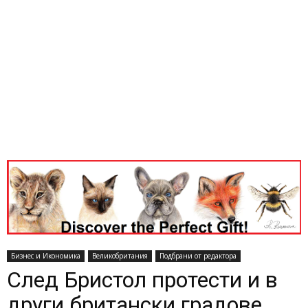
Бизнес и Икономика
Великобритания
Подбрани от редактора
След Бристол протести и в
други британски градове