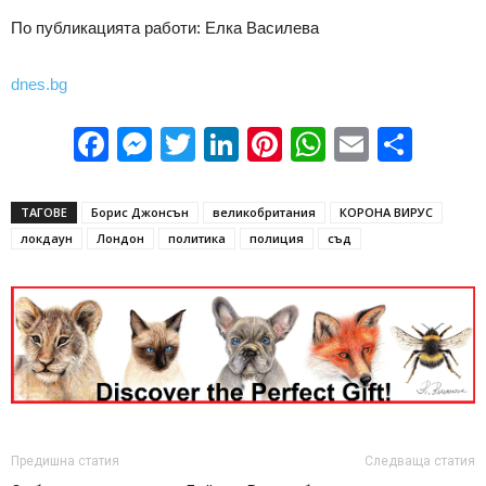
По публикацията работи: Елка Василева
dnes.bg
Facebook
Messenger
Twitter
LinkedIn
Pinterest
WhatsApp
Email
Sha
ТАГОВЕ
Борис Джонсън
великобритания
КОРОНА ВИРУС
локдаун
Лондон
политика
полиция
съд
Предишна статия
Следваща статия