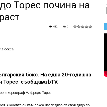
до Торес почина на
раст
432
0
 в бокса
ългарския бокс. На едва 20-годишна
н Торес, съобщава bTV.
ьор и хореограф Алфредо Торес.
ая. Любовта си към бокса наследява от своя дядо по