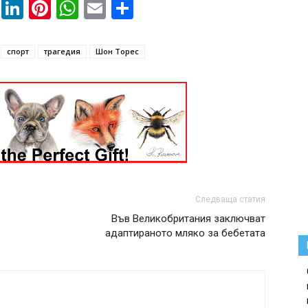
book
ssenger
Twitter
LinkedIn
Pinterest
WhatsApp
Email
Share
спорт
трагедия
Шон Торес
Следваща статия
Във Великобритания заключват
адаптираното мляко за бебетата