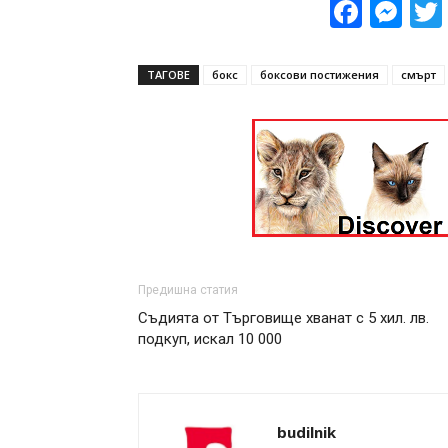
Face
Me
ТАГОВЕ
бокс
боксови постижения
смърт
Предишна статия
Съдията от Търговище хванат с 5 хил. лв.
подкуп, искал 10 000
budilnik