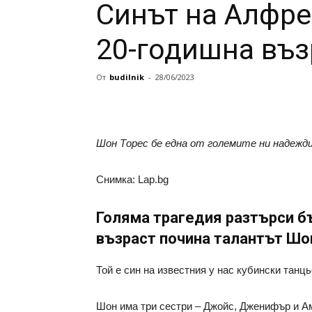
Синът на Алфре
20-годишна въз
От
budilnik
-
28/06/2023
Шон Торес бе една от големите ни надежди
Снимка: Lap.bg
Голяма трагедия разтърси б
възраст почина талантът Шо
Той е син на известния у нас кубински танц
Шон има три сестри – Джойс, Дженифър и Ам