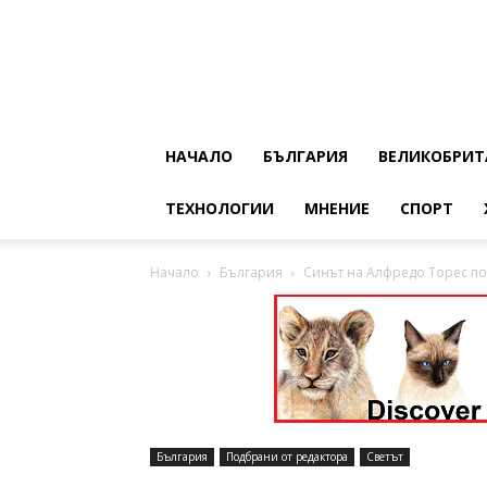
НАЧАЛО
БЪЛГАРИЯ
ВЕЛИКОБРИТ
ТЕХНОЛОГИИ
МНЕНИЕ
СПОРТ
Начало
България
Синът на Алфредо Торес по
България
Подбрани от редактора
Светът