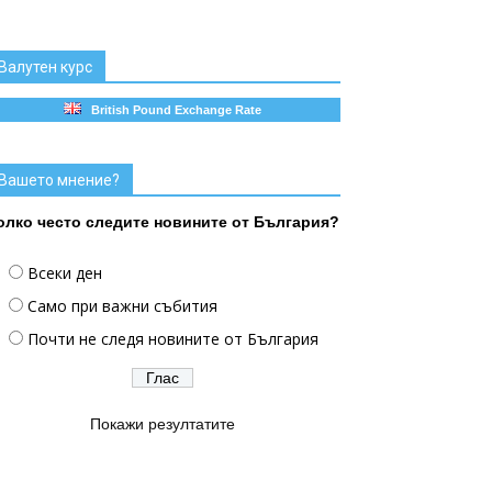
Валутен курс
British Pound Exchange Rate
Вашето мнение?
олко често следите новините от България?
Всеки ден
Само при важни събития
Почти не следя новините от България
Покажи резултатите