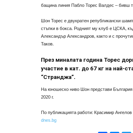
бащина линия Пабло Торес Валдес – бивш т
Шон Торес е двукратен републикански шампи
стъпки в бокса. Родният му клуб е ЦСКА, к
Александър Александров, както и с прочут
Таков.
През миналата година Торес дор
участие в кат. до 67 кг на най-с
“Странджа”.
На юношеско ниво Шон представи България н
2020 г.
По публикацията работи: Красимир Ангелов
dnes.bg