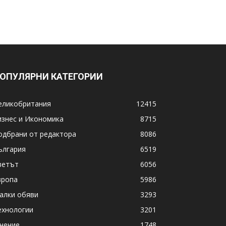
ОПУЛЯРНИ КАТЕГОРИИ
еликобритания
12415
изнес и Икономика
8715
одбрани от редактора
8086
ългария
6519
ветът
6056
вропа
5986
алки обяви
3293
ехнологии
3201
нение
1748