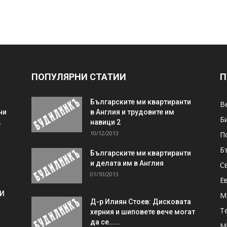
ПОПУЛЯРНИ СТАТИИ
П
Българските ми квартиранти
В
ни
в Англия и трудовите им
Б
,
навици 2
10/12/2013
П
Б
Българските ми квартиранти
и делата им в Англия
С
01/10/2013
Е
 И
М
Д-р Илиян Стоев: Дисковата
Т
херния и шиповете вече могат
да се…...
М