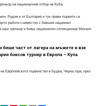
реньор на националния отбор на Куба.
он. Родом е от България и тук прави първите си
ъдето работи съвместно с бившия национал
ия наш треньор и бивш национален селекционер Михаил
и беше част от лагера на мъжете и взе
тария боксов турнир в Европа – Купа
а Европейското първенство в Будва, Черна гора, през