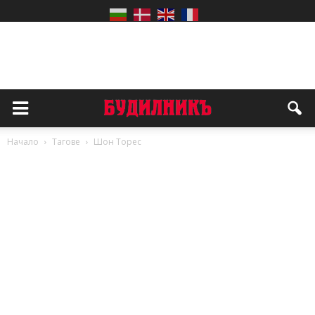
Начало
Тагове
Шон Торес