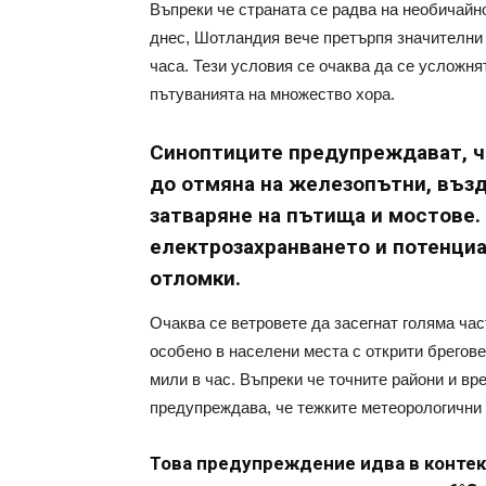
Въпреки че страната се радва на необичайн
днес, Шотландия вече претърпя значителни 
часа. Тези условия се очаква да се усложнят
пътуванията на множество хора.
Синоптиците предупреждават, ч
до отмяна на железопътни, възд
затваряне на пътища и мостове.
електрозахранването и потенциа
отломки.
Очаква се ветровете да засегнат голяма час
особено в населени места с открити брегове
мили в час. Въпреки че точните райони и вр
предупреждава, че тежките метеорологични 
Това предупреждение идва в контек