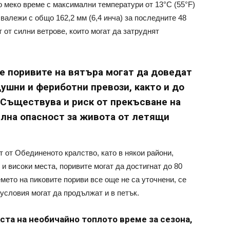
о меко време с максимални температури от 13°C (55°F)
валежи с общо 162,2 мм (6,4 инча) за последните 48
 от силни ветрове, които могат да затруднят
е поривите на вятъра могат да доведат
ушни и фериботни превози, както и до
 Съществува и риск от прекъсване на
лна опасност за живота от летящи
т от Обединеното кралство, като в някои райони,
 и високи места, поривите могат да достигнат до 80
емето на пиковите пориви все още не са уточнени, се
условия могат да продължат и в петък.
ста на необичайно топлото време за сезона,