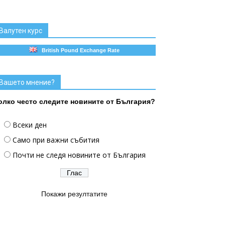
Валутен курс
British Pound Exchange Rate
Вашето мнение?
олко често следите новините от България?
Всеки ден
Само при важни събития
Почти не следя новините от България
Покажи резултатите