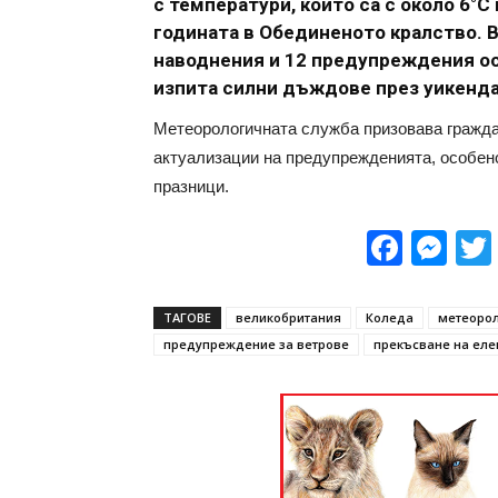
с температури, които са с около 6°
годината в Обединеното кралство. В
наводнения и 12 предупреждения ос
изпита силни дъждове през уикенда
Метеорологичната служба призовава гражда
актуализации на предупрежденията, особено
празници.
Face
Me
ТАГОВЕ
великобритания
Коледа
метеорол
предупреждение за ветрове
прекъсване на еле