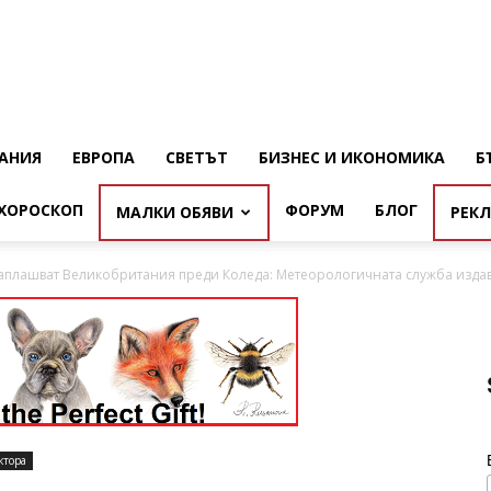
АНИЯ
ЕВРОПА
СВЕТЪТ
БИЗНЕС И ИКОНОМИКА
Б
ХОРОСКОП
ФОРУМ
БЛОГ
МАЛКИ ОБЯВИ
РЕК
заплашват Великобритания преди Коледа: Метеорологичната служба изд
ктора