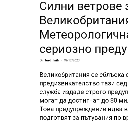
Силни ветрове
Великобритания
Метеорологична
сериозно пред
От
budilnik
-
18/12/2023
Великобритания се сблъска 
предизвикателство тази сед
служба издаде строго предуп
могат да достигнат до 80 мил
Това предупреждение идва в
подготвят за пътувания по в