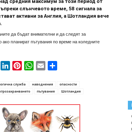
C над средния максимум за този период от
ъпреки слънчевото време, 58 сигнала за
тават активни за Англия, а Шотландия вече
.
ните да бъдат внимателни и да следят за
 ако планират пътувания по време на коледните
book
ssenger
Twitter
LinkedIn
Pinterest
WhatsApp
Email
Share
огична служба
наводнения
опасности
ктрозахранването
пътувания
Шотландия