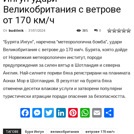
Великобритания с ветрове
от 170 км/ч
От
budilnik
-
31/01/2024
385
0
“Бурята Ингун”, наречена “метеорологична бомба”, удари
Великобритания с ветрове до 170 км/ч. Бурята, която дойде
от Норвежкия метеорологичен институт, породи
предупреждения за силен вятър в Шотландия и северна
Англия. Най-силните пориви бяха регистрирани на планината
Аонах Мор в Шотландия. В резултат на бурята бяха
отменени десетки влакови услуги и затворени популярни
туристически атракции поради опасения за безопасността.
Facebook
Messenger
Twitter
LinkedIn
Pinterest
WhatsApp
Email
Sha
ТАГОВЕ
Буря Ингун
великобритания
ветрове 170 км/ч