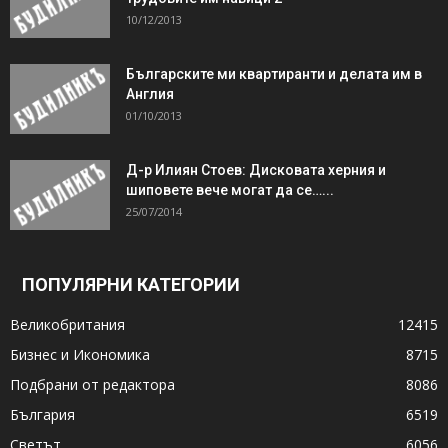
10/12/2013
Българските ми квартиранти и делата им в
Англия
01/10/2013
Д-р Илиян Стоев: Дисковата херния и
шиповете вече могат да се…...
25/07/2014
ПОПУЛЯРНИ КАТЕГОРИИ
Великобритания
12415
Бизнес и Икономика
8715
Подбрани от редактора
8086
България
6519
Светът
6056