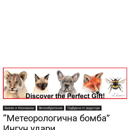
Бизнес и Икономика
Великобритания
Подбрани от редактора
“Метеорологична бомба”
Ингун удари