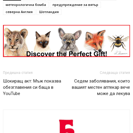
метеорологична бомба
предупреждение за вятър
северна Англия
Шотландия
Предишна статия
Следваща статия
Шокиращ акт: Мъж показва
Седем заболявания, които
обезглавения си баща в
вашият местен аптекар вече
YouTube
може да лекува