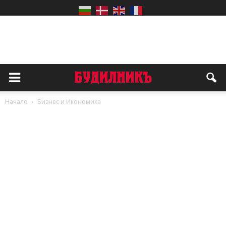
Начало
Бизнес и Икономика