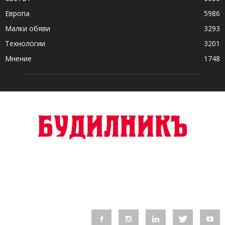
Европа
5986
Малки обяви
3293
Технологии
3201
Мнение
1748