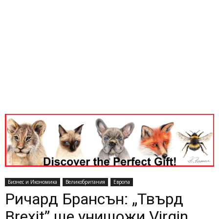
Бизнес и Икономика
Великобритания
Европа
Ричард Брансън: „Твърд
Brexit” ще унищожи Virgin