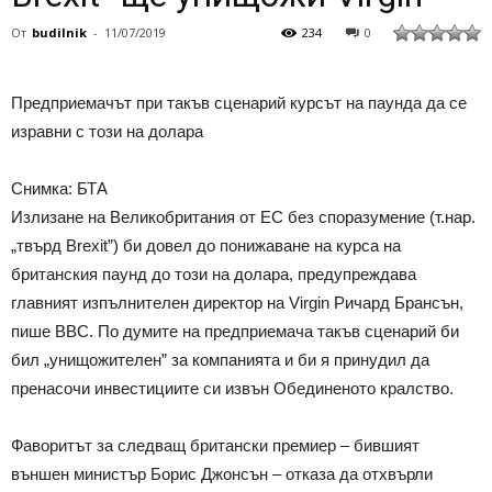
От
budilnik
-
11/07/2019
234
0
Предприемачът при такъв сценарий курсът на паунда да се
изравни с този на долара
Снимка: БТА
Излизане на Великобритания от ЕС без споразумение (т.нар.
„твърд Brexit”) би довел до понижаване на курса на
британския паунд до този на долара, предупреждава
главният изпълнителен директор на Virgin Ричард Брансън,
пише BBC. По думите на предприемача такъв сценарий би
бил „унищожителен” за компанията и би я принудил да
пренасочи инвестициите си извън Обединеното кралство.
Фаворитът за следващ британски премиер – бившият
външен министър Борис Джонсън – отказа да отхвърли