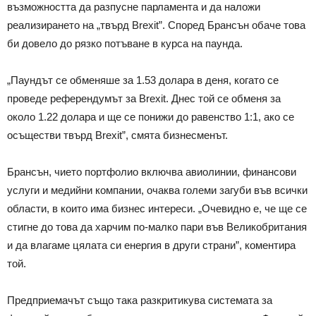
възможността да разпусне парламента и да наложи
реализирането на „твърд Brexit”. Според Брансън обаче това
би довело до рязко потъване в курса на паунда.
„Паундът се обменяше за 1.53 долара в деня, когато се
проведе референдумът за Brexit. Днес той се обменя за
около 1.22 долара и ще се понижи до равенство 1:1, ако се
осъществи твърд Brexit”, смята бизнесменът.
Брансън, чието портфолио включва авиолинии, финансови
услуги и медийни компании, очаква големи загуби във всички
области, в които има бизнес интереси. „Очевидно е, че ще се
стигне до това да харчим по-малко пари във Великобритания
и да влагаме цялата си енергия в други страни”, коментира
той.
Предприемачът също така разкритикува системата за