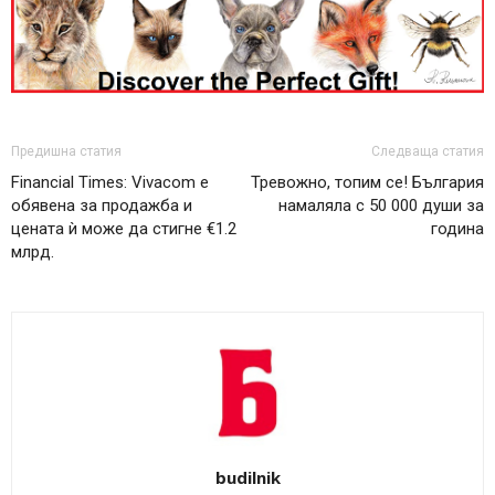
Предишна статия
Следваща статия
Financial Times: Vivacom е
Тревожно, топим се! България
обявена за продажба и
намаляла с 50 000 души за
цената ѝ може да стигне €1.2
година
млрд.
budilnik