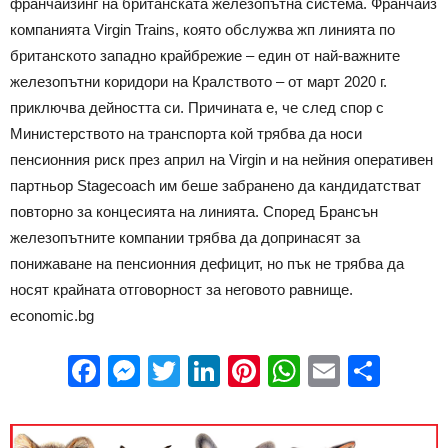
франчайзинг на британската железопътна система. Франчайз
компанията Virgin Trains, която обслужва жп линията по
британското западно крайбрежие – един от най-важните
железопътни коридори на Кралството – от март 2020 г.
приключва дейността си. Причината е, че след спор с
Министерството на транспорта кой трябва да носи
пенсионния риск през април на Virgin и на нейния оперативен
партньор Stagecoach им беше забранено да кандидатстват
повторно за концесията на линията. Според Брансън
железопътните компании трябва да допринасят за
понижаване на пенсионния дефицит, но пък не трябва да
носят крайната отговорност за неговото равнище.
economic.bg
Facebook
Messenger
Twitter
LinkedIn
Pinterest
WhatsApp
Email
Sha