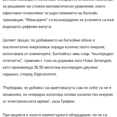
за решаване на сложни математически уравнения, които
ефективно позволяват осъществяването на биткойн
транзакции. “Миньорите” са възнаградени за усилията си във
водещата цифрова валута.
Целият процес по добиването на биткойни обаче е
изключително енергоемък поради количеството енергия,
използвана от компютрите. Биткойнът има т.нар. “въглероден
отпечатък”, сравним с този на държава като Нова Зеландия,
като произвежда 36,95 мегатона въглероден двуокис
годишно, според Digiconomist.
“Разбирам, че добивът на криптовалута сам по себе си не е
незаконен, но очевидно използва голямо количество енергия
от електрическата мрежа”, каза Грифин.
При акцията е иззето компютърното оборудване, но не са