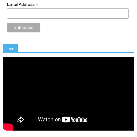
*
Email Address
Live