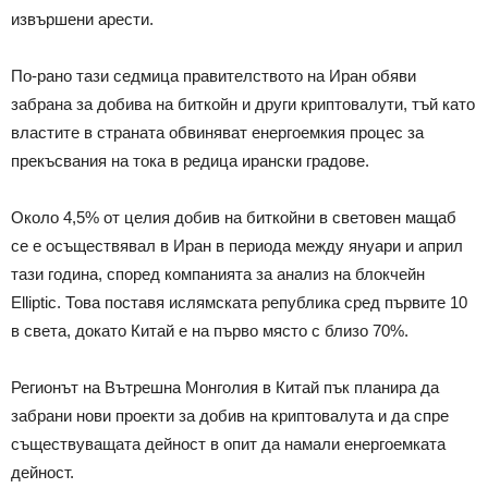
извършени арести.
По-рано тази седмица правителството на Иран обяви
забрана за добива на биткойн и други криптовалути, тъй като
властите в страната обвиняват енергоемкия процес за
прекъсвания на тока в редица ирански градове.
Около 4,5% от целия добив на биткойни в световен мащаб
се е осъществявал в Иран в периода между януари и април
тази година, според компанията за анализ на блокчейн
Elliptic. Това поставя ислямската република сред първите 10
в света, докато Китай е на първо място с близо 70%.
Регионът на Вътрешна Монголия в Китай пък планира да
забрани нови проекти за добив на криптовалута и да спре
съществуващата дейност в опит да намали енергоемката
дейност.