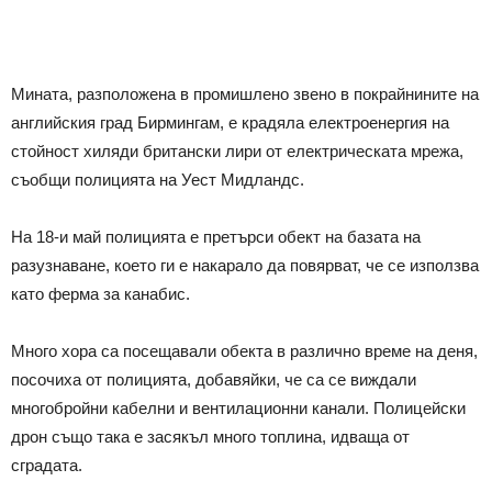
Мината, разположена в промишлено звено в покрайнините на
английския град Бирмингам, е крадяла електроенергия на
стойност хиляди британски лири от електрическата мрежа,
съобщи полицията на Уест Мидландс.
На 18-и май полицията е претърси обект на базата на
разузнаване, което ги е накарало да повярват, че се използва
като ферма за канабис.
Много хора са посещавали обекта в различно време на деня,
посочиха от полицията, добавяйки, че са се виждали
многобройни кабелни и вентилационни канали. Полицейски
дрон също така е засякъл много топлина, идваща от
сградата.