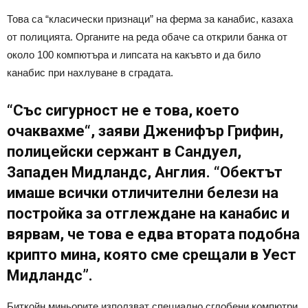
Това са “класически признаци” на ферма за канабис, казаха
от полицията. Органите на реда обаче са открили банка от
около 100 компютъра и липсата на какъвто и да било
канабис при нахлуване в сградата.
“Със сигурност не е това, което
очаквахме“, заяви Дженифър Грифин,
полицейски сержант в Сандуел,
Западен Мидландс, Англия. “Обектът
имаше всички отличителни белези на
постройка за отглеждане на канабис и
вярвам, че това е едва втората подобна
крипто мина, която сме срещали в Уест
Мидландс”.
Биткойн миньорите използват специално сглобени компютри