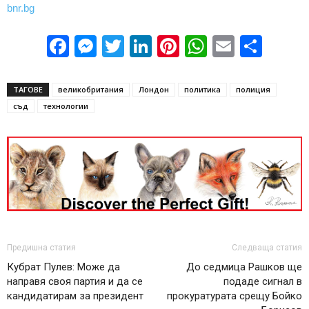
bnr.bg
Facebook
Messenger
Twitter
LinkedIn
Pinterest
WhatsApp
Email
Sha
ТАГОВЕ
великобритания
Лондон
политика
полиция
съд
технологии
Предишна статия
Следваща статия
Кубрат Пулев: Може да
До седмица Рашков ще
направя своя партия и да се
подаде сигнал в
кандидатирам за президент
прокуратурата срещу Бойко