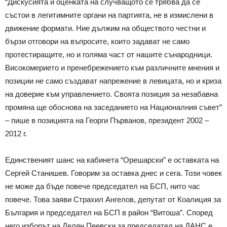
“Дискусията и оценката на случващото се трябва да се
състои в легитимните органи на партията, не в измислени в
движение формати. Ние дължим на обществото честни и
бързи отговори на въпросите, които задават не само
протестиращите, но и голяма част от нашите сънародници.
Високомерието и пренебрежението към различните мнения и
позиции не само създават напрежение в левицата, но и криза
на доверие към управлението. Своята позиция за незабавна
промяна ще обоснова на заседанието на Националния съвет”
– пише в позицията на Георги Първанов, президент 2002 –
2012 г.
Единственият шанс на кабинета “Орешарски” е оставката на
Сергей Станишев. Говорим за оставка днес и сега. Този човек
не може да бъде повече председател на БСП, нито час
повече. Това заяви Страхил Ангелов, депутат от Коалиция за
България и председател на БСП в район “Витоша”. Според
него изборът на Делян Пеевски за председател на ДАНС е