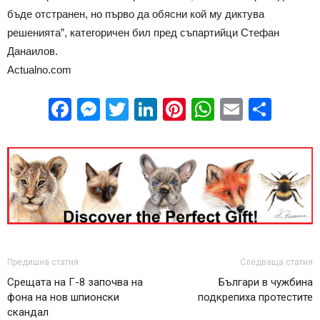
бъде отстранен, но първо да обясни кой му диктува
решенията”, категоричен бил пред съпартийци Стефан
Данаилов.
Actualno.com
Facebook
Messenger
Twitter
LinkedIn
Pinterest
WhatsApp
Email
Sha
Предишна статия
Следваща статия
Срещата на Г-8 започва на
Българи в чужбина
фона на нов шпионски
подкрепиха протестите
скандал