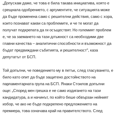
„Допускам даже, че това е била такава инициатива, която е
срещнала одобрението, с аргументите, че ситуацията може
да бъде променена само с решителни действия, само с хора,
които познават какви са проблемите, и че те могат да
получат подкрепата да ги осъществят. Но големият проблем
е, че за заемането на тази длъжност са необходими две
главни качества – аналитични способности и възможност да
бъдат предвиждани събитията, и решителност”, каза
депутатът от БСП.
Той допълни, че поведението му в петък, след гласуването, е
било като опит да бъде защитено достойнството на
парламентарната група на БСП. Янаки Стоилов допълни
още: „Според мен грешка е не само издигането на тази
кандидатура, а и начинът, по който беше обвързан нейният
избор, че ако не бъде подкрепено предложението на
премиера, това означава край на правителството. След