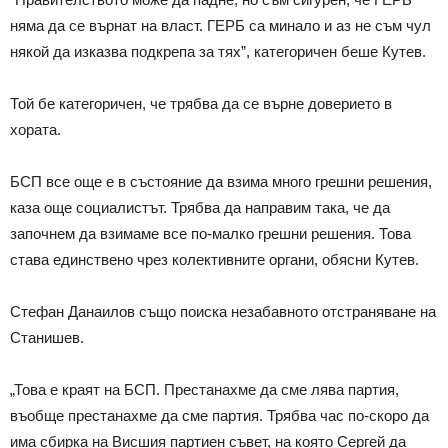
няма да се върнат на власт. ГЕРБ са минало и аз не съм чул
някой да изказва подкрепа за тях”, категоричен беше Кутев.
Той бе категоричен, че трябва да се върне доверието в
хората.
БСП все още е в състояние да взима много грешни решения,
каза още социалистът. Трябва да направим така, че да
започнем да взимаме все по-малко грешни решения. Това
става единствено чрез колективните органи, обясни Кутев.
Стефан Данаилов също поиска незабавното отстраняване на
Станишев.
„Това е краят на БСП. Престанахме да сме лява партия,
въобще престанахме да сме партия. Трябва час по-скоро да
има сбирка на Висшия партиен съвет, на която Сергей да