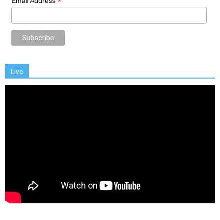
*
Email Address
Live