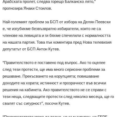
Арабската пролет, следва горещо Балканско лято,”
прогнозира Янаки Стоилов.
Най-големият проблем за БСП от избора на Делян Пеевски
е, че изгубихме безвъзвратно избиратели, които не са
членове на левицата и ги бяхме спечелили с нормалността
на нашата партия. Това пък коментира пред Нова телевизия
депутатът от БСП Антон Кутев.
“Правителството е поставено под въпрос. Ако то оцелее
след тези протести, ще има много сериозни проблеми за
решаване. Прекъсването на корупцията; повишаване
доходите на хората; истинност и прозрачност във всички
решения на кабинета. Ако правителството не се справи с
тези неща, следващите протести след няколко месеца, ще го
свалят със сигурност”, посочи Кутев.
“Правителството може да падне, но съм сигурен, че ГЕРБ