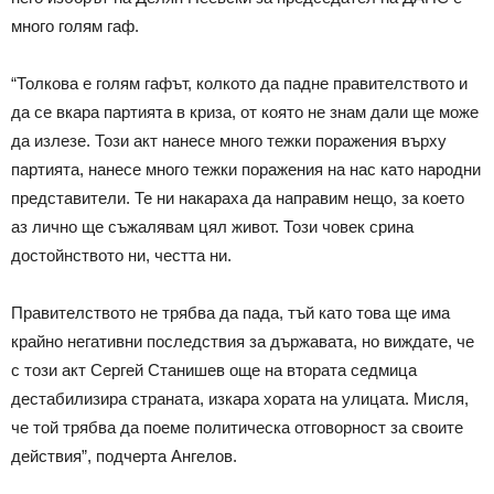
много голям гаф.
“Толкова е голям гафът, колкото да падне правителството и
да се вкара партията в криза, от която не знам дали ще може
да излезе. Този акт нанесе много тежки поражения върху
партията, нанесе много тежки поражения на нас като народни
представители. Те ни накараха да направим нещо, за което
аз лично ще съжалявам цял живот. Този човек срина
достойнството ни, честта ни.
Правителството не трябва да пада, тъй като това ще има
крайно негативни последствия за държавата, но виждате, че
с този акт Сергей Станишев още на втората седмица
дестабилизира страната, изкара хората на улицата. Мисля,
че той трябва да поеме политическа отговорност за своите
действия”, подчерта Ангелов.