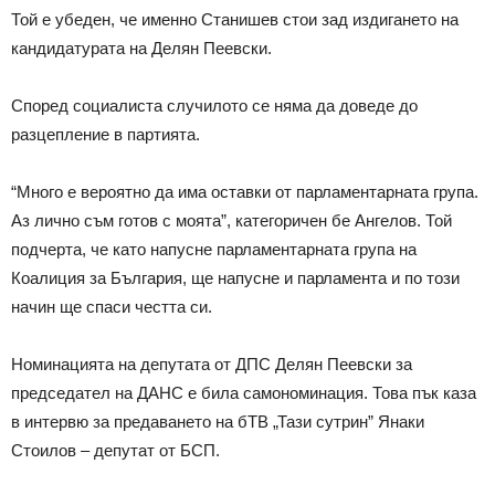
Той е убеден, че именно Станишев стои зад издигането на
кандидатурата на Делян Пеевски.
Според социалиста случилото се няма да доведе до
разцепление в партията.
“Много е вероятно да има оставки от парламентарната група.
Аз лично съм готов с моята”, категоричен бе Ангелов. Той
подчерта, че като напусне парламентарната група на
Коалиция за България, ще напусне и парламента и по този
начин ще спаси честта си.
Номинацията на депутата от ДПС Делян Пеевски за
председател на ДАНС е била самономинация. Това пък каза
в интервю за предаването на бТВ „Тази сутрин” Янаки
Стоилов – депутат от БСП.