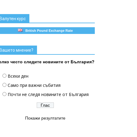
Валутен курс
British Pound Exchange Rate
Вашето мнение?
олко често следите новините от България?
Всеки ден
Само при важни събития
Почти не следя новините от България
Покажи резултатите