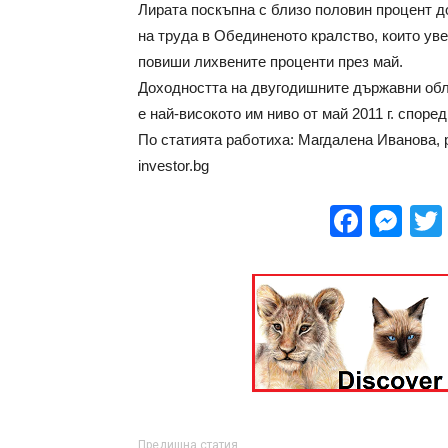
Лирата поскъпна с близо половин процент д
на труда в Обединеното кралство, които ув
повиши лихвените проценти през май.
Доходността на двугодишните държавни обли
е най-високото им ниво от май 2011 г. споре
По статията работиха: Магдалена Иванова,
investor.bg
Face
Me
Предишна статия