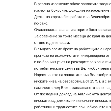
В реално изражение обаче заплатите заедно
изключат бонусите, доходите на населениет
Делът на хората без работа във Великобрит
по-рано.
Очакванията на анализаторите бяха за запа
За сравнение за трите месеца до края на де
от две години насам.
В същото време броят на работещите е нара
прогноза на икономистите, интервюирани от 
и по-бавният ръст на разходите за храна пъ
потребителските цени във Великобритания 
Нарастването на заплатите във Великобрита
ниските нива на безработица от 1975 г. и с 
намалеят след Brexit, заплащането започва 
От последния доклад на Английската центра
високите задължителни пенсионни вноски, 
работници и трудностите при набирането и 