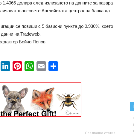
о 1,4066 долара след излизането на данните за пазара
еличават шансовете Английската централна банка да
гации се повиши с 5 базисни пункта до 0.936%, което
д данни на Tradeweb.
 редактор Бойчо Попов
book
ssenger
Twitter
LinkedIn
Pinterest
WhatsApp
Email
Share
Следваща статия