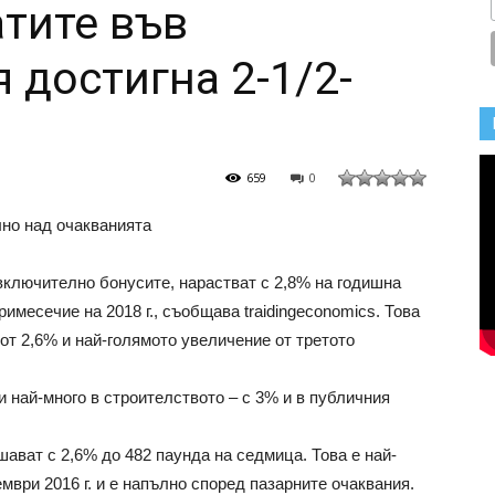
атите във
 достигна 2-1/2-
659
0
лно над очакванията
включително бонусите, нарастват с 2,8% на годишна
имесечие на 2018 г., съобщава traidingeconomics. Това
от 2,6% и най-голямото увеличение от третото
 най-много в строителството – с 3% и в публичния
ават с 2,6% до 482 паунда на седмица. Това е най-
мври 2016 г. и е напълно според пазарните очаквания.