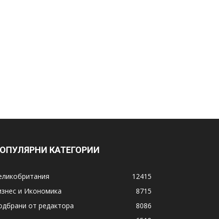
ОПУЛЯРНИ КАТЕГОРИИ
еликобритания
12415
изнес и Икономика
8715
одбрани от редактора
8086