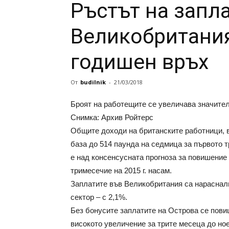
Ръстът на запл
Великобритания
годишен връх
От
budilnik
-
21/03/2018
Броят на работещите се увеличава значите
Снимка: Архив Ройтерс
Общите доходи на британските работници, 
база до 514 паунда на седмица за първото тр
е над консенсусната прогноза за повишение 
тримесечие на 2015 г. насам.
Заплатите във Великобритания са нараснали
сектор – с 2,1%.
Без бонусите заплатите на Острова се повиш
високото увеличение за трите месеца до ное