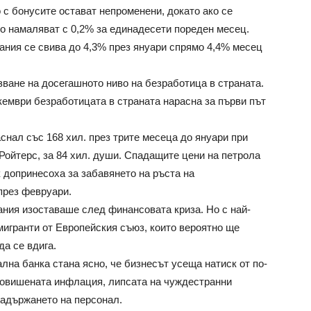
 с бонусите остават непроменени, докато ако се
о намаляват с 0,2% за единадесети пореден месец.
ания се свива до 4,3% през януари спрямо 4,4% месец
зване на досегашното ниво на безработица в страната.
кември безработицата в страната нарасна за първи път
снал със 168 хил. през трите месеца до януари при
Ройтерс, за 84 хил. души. Спадащите цени на петрола
к допринесоха за забавянето на ръста на
през февруари.
ния изоставаше след финансовата криза. Но с най-
емигранти от Европейския съюз, които вероятно ще
да се вдига.
лна банка стана ясно, че бизнесът усеща натиск от по-
повишената инфлация, липсата на чуждестранни
задържането на персонал.