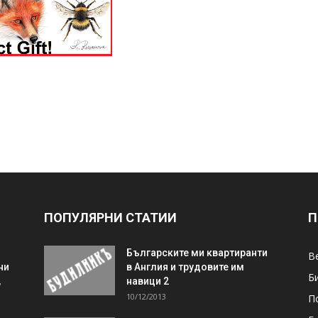
ПОПУЛЯРНИ СТАТИИ
П
Българските ми квартиранти
В
ни
в Англия и трудовите им
Б
,
навици 2
10/12/2013
П