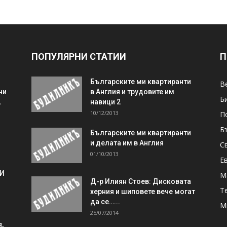
ПОПУЛЯРНИ СТАТИИ
П
Българските ми квартиранти
В
ни
в Англия и трудовите им
Б
,
навици 2
10/12/2013
П
Б
Българските ми квартиранти
и делата им в Англия
С
01/10/2013
Е
 И
М
Д-р Илиян Стоев: Дисковата
Т
херния и шиповете вече могат
да се…...
М
25/07/2014
,