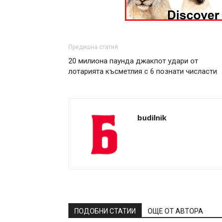
Предишна статия
20 милиона паунда джакпот удари от
лотарията късметлия с 6 познати числасти
budilnik
ПОДОБНИ СТАТИИ
ОЩЕ ОТ АВТОРА