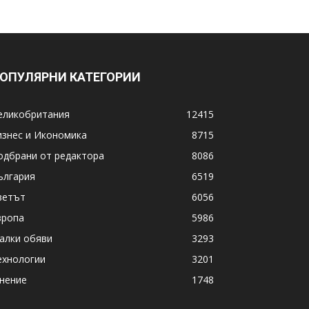
ОПУЛЯРНИ КАТЕГОРИИ
еликобритания
12415
изнес и Икономика
8715
одбрани от редактора
8086
ългария
6519
ветът
6056
вропа
5986
алки обяви
3293
ехнологии
3201
нение
1748