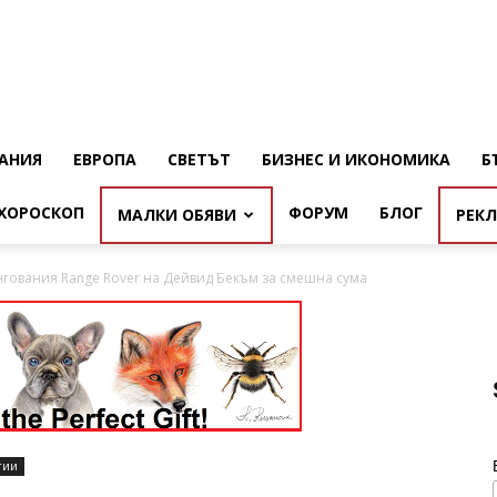
АНИЯ
ЕВРОПА
СВЕТЪТ
БИЗНЕС И ИКОНОМИКА
Б
ХОРОСКОП
ФОРУМ
БЛОГ
МАЛКИ ОБЯВИ
РЕК
гования Range Rover на Дейвид Бекъм за смешна сума
гии