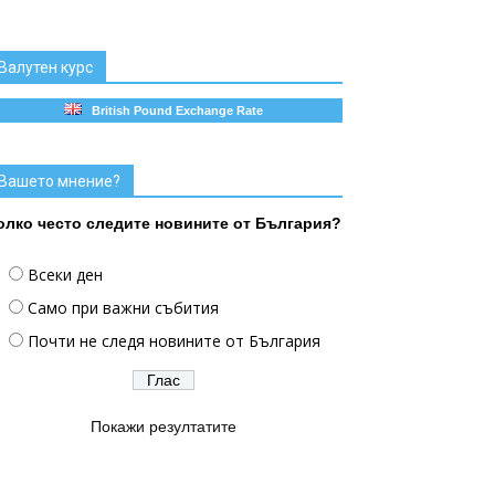
Валутен курс
British Pound Exchange Rate
Вашето мнение?
олко често следите новините от България?
Всеки ден
Само при важни събития
Почти не следя новините от България
Покажи резултатите