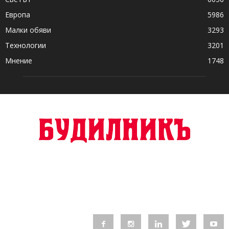
Европа
5986
Малки обяви
3293
Технологии
3201
Мнение
1748