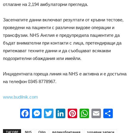
отлагане на 2,194 амбулаторни прегледа.
Засегнатите данни включват резултати от кръвни тестове,
проведени на пациенти с различни видове операции и
трансфузии. NHS Англия е предупредила пациентите да
бъдат внимателни при контакти с лица, претендиращи да
притежават техните данни и да съобщават всякакви
подозрителни обаждания или имейли.
Инцидентната гореща линия на NHS е активна и е достъпна
на телефон 0345 8778967.
www.budilnik.com
Facebook
Messenger
Twitter
LinkedIn
Pinterest
WhatsApp
Email
Sha
ТАГОВЕ
NHS
Qilin
великобритания
здравни записи