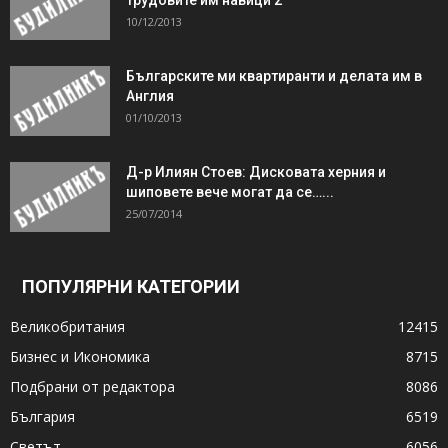
10/12/2013
Българските ми квартиранти и делата им в
Англия
01/10/2013
Д-р Илиян Стоев: Дисковата херния и
шиповете вече могат да се…...
25/07/2014
ПОПУЛЯРНИ КАТЕГОРИИ
Великобритания
12415
Бизнес и Икономика
8715
Подбрани от редактора
8086
България
6519
Светът
6056