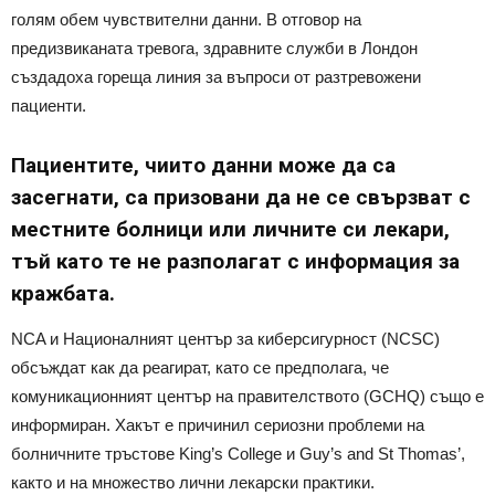
голям обем чувствителни данни. В отговор на
предизвиканата тревога, здравните служби в Лондон
създадоха гореща линия за въпроси от разтревожени
пациенти.
Пациентите, чиито данни може да са
засегнати, са призовани да не се свързват с
местните болници или личните си лекари,
тъй като те не разполагат с информация за
кражбата.
NCA и Националният център за киберсигурност (NCSC)
обсъждат как да реагират, като се предполага, че
комуникационният център на правителството (GCHQ) също е
информиран. Хакът е причинил сериозни проблеми на
болничните тръстове King’s College и Guy’s and St Thomas’,
както и на множество лични лекарски практики.