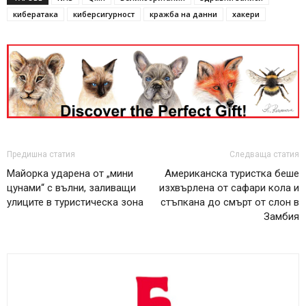
кибератака
киберсигурност
кражба на данни
хакери
Предишна статия
Следваща статия
Майорка ударена от „мини
Американска туристка беше
цунами“ с вълни, заливащи
изхвърлена от сафари кола и
улиците в туристическа зона
стъпкана до смърт от слон в
Замбия