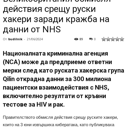
действия срещу руски
хакери заради кражба на
данни от NHS
От
budilnik
-
21/06/2024
89
0
Националната криминална агенция
(NCA) може да предприеме ответни
мерки след като руската хакерска група
Qilin открадна данни за 300 милиона
пациентски взаимодействия с NHS,
включително резултати от кръвни
тестове за HIV и рак.
Правителството обмисля действия срещу руските хакери,
които на 3 юни извършиха кибератака, като публикуваха