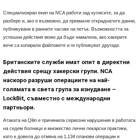
Специализиран екип на NCA работи зад кулисите, за да
разбере и, ако е възможно, да премахне откраднатите данни,
публикувани в ранните часове на петък. Възможността за
успешни действия може да бъде намалена, ако хакерите
вече са копирали файловете и ги публикуват другаде.
Британските служби имат опит в директни
действия срещу хакерски групи. NCA
наскоро разруши операциите на най-
голямата в света група за изнудване –
LockBit, съвместно с международни
партньори.
Атаката на Qilin е причинила сериозни нарушения в работата
на седем болници и множество лични лекарски практики,
като е довела до отмяна на 1,134 планови операции и