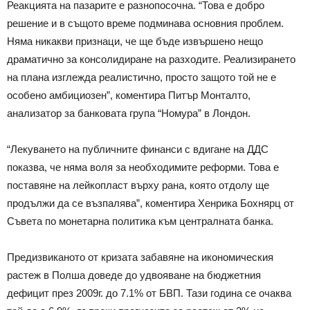
Реакцията на пазарите е разнопосочна. “Това е добро
решение и в същото време подминава основния проблем.
Няма никакви признаци, че ще бъде извършено нещо
драматично за консолидиране на разходите. Реализирането
на плана изглежда реалистично, просто защото той не е
особено амбициозен”, коментира Питър Монталто,
анализатор за банковата група “Номура” в Лондон.
“Лекуването на публичните финанси с вдигане на ДДС
показва, че няма воля за необходимите реформи. Това е
поставяне на лейкопласт върху рана, която отдолу ще
продължи да се възпалява”, коментира Хенрика Бохнярц от
Съвета по монетарна политика към централната банка.
Предизвиканото от кризата забавяне на икономическия
растеж в Полша доведе до удвояване на бюджетния
дефицит през 2009г. до 7.1% от БВП. Тази година се очаква