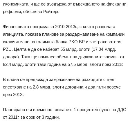
икономиката, и ще се въздържа от въвеждането на фискални
реформи, обяснява Ройтерс.
Финансовата програма за 2010-2013г., с която разполага
агенцията, показва планове за раздържавяване на компании,
включително на голямата банка PKO BP и застрахователя
PZU. Целта е да се наберат 55 млрд. злоти (17.94 млрд.
долара). Така ще намалее обемът на държавните заеми – от
82.4 млрд. злоти тази година на 57.5 млрд. злоти през 2011г.
В плана се предвижда замразяване на разходите с цел
спестяване на 2.8 млрд. злоти догодина и два пъти повече
през 2012г.
Планирано е и временно вдигане с 1 процентен пункт на ДДС
от 2011г. за срок от 3 години.