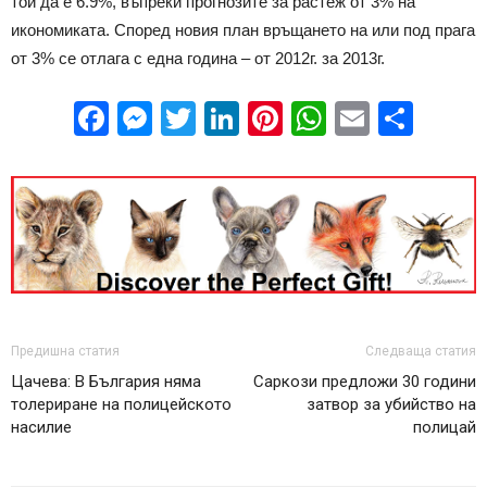
той да е 6.9%, въпреки прогнозите за растеж от 3% на
икономиката. Според новия план връщането на или под прага
от 3% се отлага с една година – от 2012г. за 2013г.
Facebook
Messenger
Twitter
LinkedIn
Pinterest
WhatsApp
Email
Sha
Предишна статия
Следваща статия
Цачева: В България няма
Саркози предложи 30 години
толериране на полицейското
затвор за убийство на
насилие
полицай