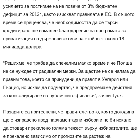
усилието за постигане на не повече от 3% бюджетен
дефицит за 2013г., както изискват правилата в ЕС. В същото
време се преценява, че необходимостта да се търси
кредитиране ще намалее благодарение на програмата за
приватизация на държавни активи на стойност около 18
милиарда долара.
“Решихме, че трябва да спечелим малко време и че Полша
не се нуждае от радикални мерки. За щастие не се налага да
правим това, което са принудени да правят в Унгария или
Гърция, но искам да подчертая, че предприемаме действия
за консолидиране на публичните финанси”, заяви Туск.
Пазарите са притеснени, че правителството, която догодина
ще е изправено пред парламентарни избори и не би искало
да стовари прекалено голяма тежест върху избирателите, ще
е прекалено зависимо от прогнозите за растеж на