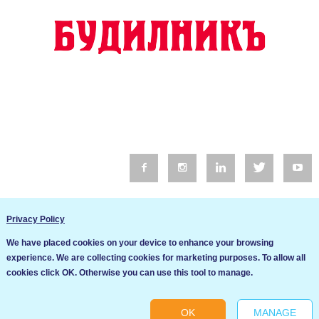
© 2016 Будилник. Всички права запазени.
Privacy Policy
Уебсайт изработка от Go Live UK
We have placed cookies on your device to enhance your browsing
Общи условия
experience. We are collecting cookies for marketing purposes. To allow all
Ние използваме бисквитки за да подобрим услугите си. Ако
cookies click OK. Otherwise you can use this tool to manage.
продължите да посещавате този сайт, ние приемаме, че се
Политика за сигурност и поверителност
съгласявате с използването им.
OK
MANAGE
Ok
Cookie settings