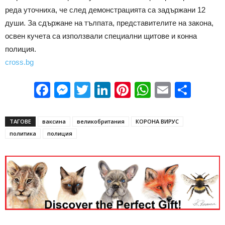
реда уточниха, че след демонстрацията са задържани 12
души. За сдържане на тълпата, представителите на закона,
освен кучета са използвали специални щитове и конна
полиция.
cross.bg
Facebook
Messenger
Twitter
LinkedIn
Pinterest
WhatsApp
Email
Sha
ТАГОВЕ
ваксина
великобритания
КОРОНА ВИРУС
политика
полиция