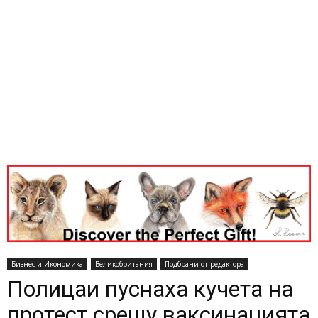
Бизнес и Икономика
Великобритания
Подбрани от редактора
Полицаи пуснаха кучета на
протест срещу ваксинацията