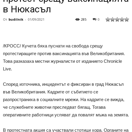
в Нюкасъл
От
budilnik
-
01/09/2021
285
0
/КРОСС/ Кучета бяха пуснати на свобода срещу
протестиращите против ваксинацията във Великобритания.
Това разказаха местни журналисти от изданието Chronicle
Live.
Според източника, инцидентът е фиксиран в град Нюкасъл
във Великобритания. Кадрите от събитието се
разпространиха в социалните мрежи. На кадрите се вижда,
че служебните животни преследват бягащ. Тогава
оперативните работници успяват да повалят мъжа на земята.
В протестната акция са участвали стотици хора. Органите на