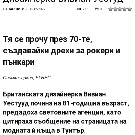
От
budilnik
-
30/12/2022
213
0
Тя се прочу през 70-те,
създавайки дрехи за рокери и
пънкари
Снимка: архив, БГНЕС
Британската дизайнерка Вивиан
Уестууд почина на 81-годишна възраст,
предадоха световните агенции, като
цитираха съобщение на страницата на
модната ѝ къща в Туитър.