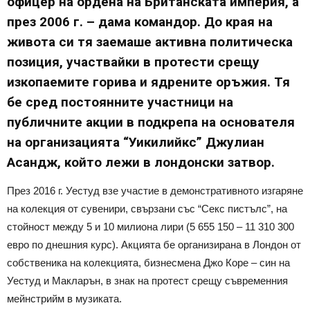
офицер на ордена на Британската империя, а
през 2006 г. – дама командор. До края на
живота си тя заемаше активна политическа
позиция, участвайки в протести срещу
изкопаемите горива и ядрените оръжия. Тя
бе сред постоянните участници на
публичните акции в подкрепа на основателя
на организацията “Уикилийкс” Джулиан
Асандж, който лежи в лондонски затвор.
През 2016 г. Уестуд взе участие в демонстративното изгаряне
на колекция от сувенири, свързани със “Секс пистълс”, на
стойност между 5 и 10 милиона лири (5 655 150 – 11 310 300
евро по днешния курс). Акцията бе организирана в Лондон от
собственика на колекцията, бизнесмена Джо Коре – син на
Уестуд и Макларън, в знак на протест срещу съвременния
мейнстрийм в музиката.