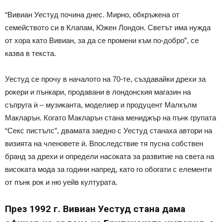
“Вивиан Уестуд почина днес. Мирно, обкръжена от
семейството си в Клапам, Южен Лондон. Светът има нужда
от хора като Вивиан, за да се промени към по-добро”, се
казва в текста.
Уестуд се прочу в началото на 70-те, създавайки дрехи за
рокери и пънкари, продавани в лондонския магазин на
съпруга ѝ – музиканта, моделиер и продуцент Малкълм
Макларън. Когато Макларън стана мениджър на пънк групата
“Секс пистълс”, двамата заедно с Уестуд станаха автори на
визията на членовете ѝ. Впоследствие тя пусна собствен
бранд за дрехи и определи насоката за развитие на света на
високата мода за години напред, като го обогати с елементи
от пънк рок и ню уейв културата.
През 1992 г. Вивиан Уестуд стана дама