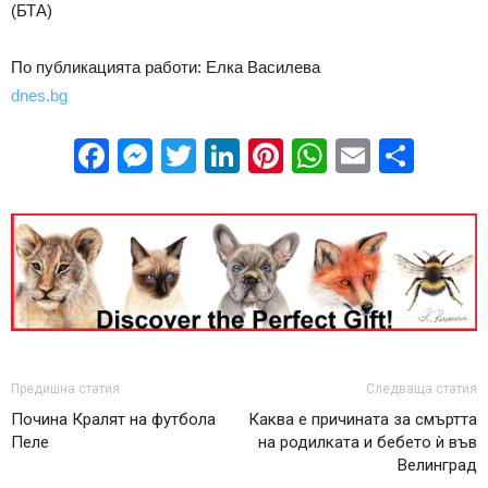
(БТА)
По публикацията работи: Елка Василева
dnes.bg
Facebook
Messenger
Twitter
LinkedIn
Pinterest
WhatsApp
Email
Sha
Предишна статия
Следваща статия
Почина Кралят на футбола
Каква е причината за смъртта
Пеле
на родилката и бебето ѝ във
Велинград