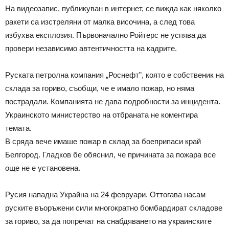
На видеозапис, публикуван в интернет, се вижда как няколко
ракети са изстреляни от малка височина, а след това
избухва експлозия. Първоначално Ройтерс не успява да
провери независимо автентичността на кадрите.
Руската петролна компания „Роснефт”, която е собственик на
склада за гориво, съобщи, че е имало пожар, но няма
пострадали. Компанията не дава подробности за инцидента.
Украинското министерство на отбраната не коментира
темата.
В сряда вече имаше пожар в склад за боеприпаси край
Белгород. Гладков бе обяснил, че причината за пожара все
още не е установена.
Русия нападна Украйна на 24 февруари. Оттогава насам
руските въоръжени сили многократно бомбардират складове
за гориво, за да попречат на снабдяването на украинските