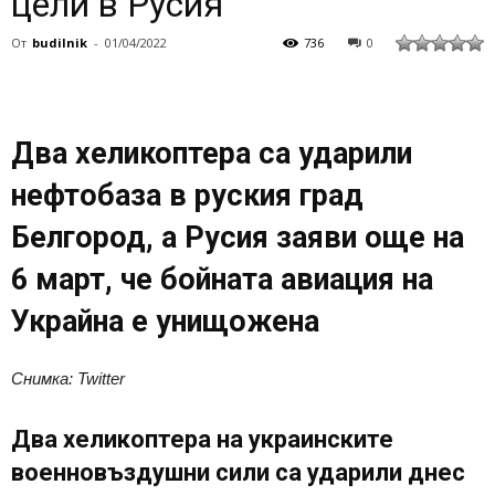
цели в Русия
От
budilnik
-
01/04/2022
736
0
Два хеликоптера са ударили
нефтобаза в руския град
Белгород, а Русия заяви още на
6 март, че бойната авиация на
Украйна е унищожена
Снимка: Twitter
Два хеликоптера на украинските
военновъздушни сили са ударили днес