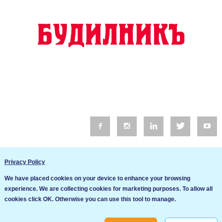
© 2016 Будилник. Всички права запазени.
Privacy Policy
Уебсайт изработка от Go Live UK
We have placed cookies on your device to enhance your browsing
Общи условия
experience. We are collecting cookies for marketing purposes. To allow all
Ние използваме бисквитки за да подобрим услугите си. Ако
cookies click OK. Otherwise you can use this tool to manage.
продължите да посещавате този сайт, ние приемаме, че се
Политика за сигурност и поверителност
съгласявате с използването им.