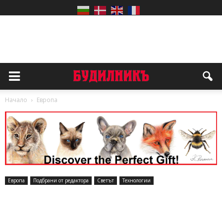
Начало
Европа
Европа
Подбрани от редактора
Светът
Технологии