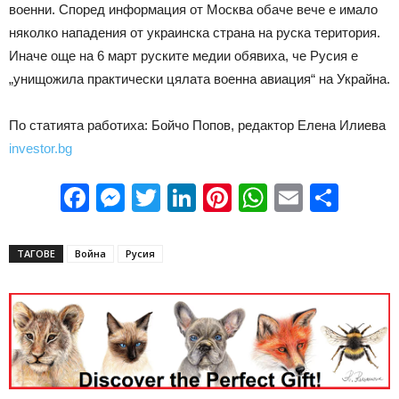
военни. Според информация от Москва обаче вече е имало
няколко нападения от украинска страна на руска територия.
Иначе още на 6 март руските медии обявиха, че Русия е
„унищожила практически цялата военна авиация“ на Украйна.
По статията работиха: Бойчо Попов, редактор Елена Илиева
investor.bg
Facebook
Messenger
Twitter
LinkedIn
Pinterest
WhatsApp
Email
Sha
ТАГОВЕ
Война
Русия