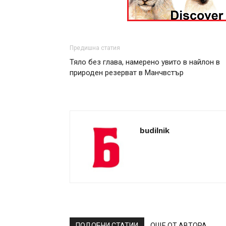
Предишна статия
Тяло без глава, намерено увито в найлон в
природен резерват в Манчвстър
budilnik
ПОДОБНИ СТАТИИ
ОЩЕ ОТ АВТОРА