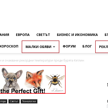
АНИЯ
ЕВРОПА
СВЕТЪТ
БИЗНЕС И ИКОНОМИКА
Б
ХОРОСКОП
ФОРУМ
БЛОГ
МАЛКИ ОБЯВИ
РЕК
 и очаквани рекордни температури преди бурята Кетлин
ктора
Светът
Технологии