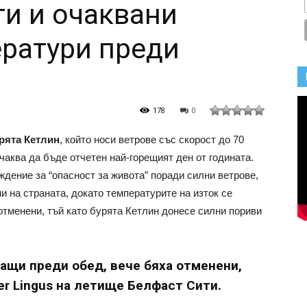
и и очаквани
ратури преди
178
0
рята Кетлин
, който носи ветрове със скорост до 70
чаква да бъде отчетен най-горещият ден от годината.
ение за “опасност за живота” поради силни ветрове,
ни на страната, докато температурите на изток се
отменени, тъй като бурята Кетлин донесе силни пориви
цащи преди обед, вече бяха отменени,
er Lingus на летище Белфаст Сити.