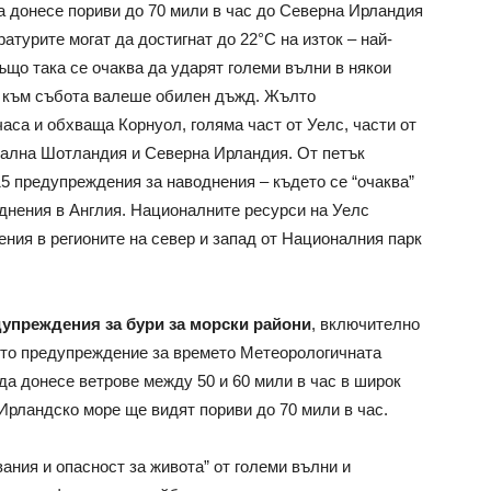
а донесе пориви до 70 мили в час до Северна Ирландия
атурите могат да достигнат до 22°C на изток – най-
ъщо така се очаква да ударят големи вълни в някои
та към събота валеше обилен дъжд. Жълто
часа и обхваща Корнуол, голяма част от Уелс, части от
рална Шотландия и Северна Ирландия. От петък
15 предупреждения за наводнения – където се “очаква”
днения в Англия. Националните ресурси на Уелс
ния в регионите на север и запад от Националния парк
упреждения за бури за морски райони
, включително
оето предупреждение за времето Метеорологичната
да донесе ветрове между 50 и 60 мили в час в широк
Ирландско море ще видят пориви до 70 мили в час.
ания и опасност за живота” от големи вълни и