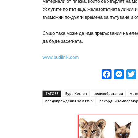
материали от плажа, които се хвърлят на м
Услугите по пътища, железопътната линия и
възможни по-дълги времена за пътуване и о
Също така може да има прекъсвания на еле
да бъде засегната.
www.budilnik.com
Face
Me
ТАГОВЕ
Буря Кетлин
великобритания
мете
предупреждения за вятър
рекордни температу