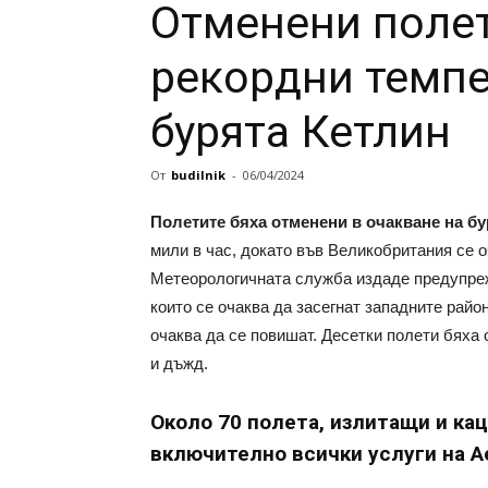
Отменени полет
рекордни темпе
бурята Кетлин
От
budilnik
-
06/04/2024
Полетите бяха отменени в очакване на бу
мили в час, докато във Великобритания се о
Метеорологичната служба издаде предупрежд
които се очаква да засегнат западните райо
очаква да се повишат. Десетки полети бяха 
и дъжд.
Около 70 полета, излитащи и ка
включително всички услуги на A