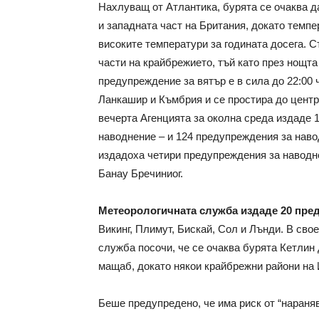
Нахлуващ от Атлантика, бурята се очаква д
и западната част на Британия, докато темпер
високите температури за годината досега. С
части на крайбрежието, тъй като през нощ
предупреждение за вятър е в сила до 22:00 
Ланкашир и Къмбрия и се простира до цент
вечерта Агенцията за околна среда издаде 
наводнение – и 124 предупреждения за наво
издадоха четири предупреждения за наводне
Банау Бречиниог.
Метеорологичната служба издаде 20 пред
Викинг, Плимут, Бискай, Сол и Лънди. В св
служба посочи, че се очаква бурята Кетлин 
мащаб, докато някои крайбрежни райони на 
Беше предупредено, че има риск от “нараняв