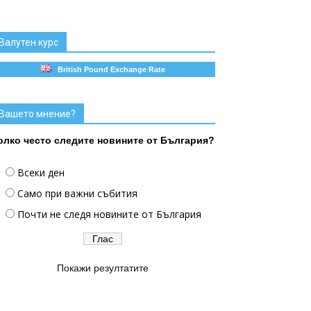
Валутен курс
British Pound Exchange Rate
Вашето мнение?
олко често следите новините от България?
Всеки ден
Само при важни събития
Почти не следя новините от България
Покажи резултатите