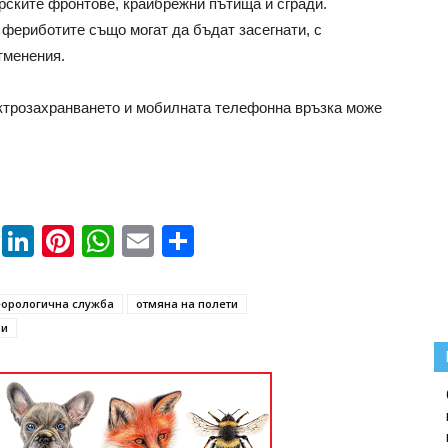
орските фронтове, крайбрежни пътища и сгради.
 фериботите също могат да бъдат засегнати, с
тменения.
ктрозахранването и мобилната телефонна връзка може
book
ssenger
Twitter
LinkedIn
Pinterest
WhatsApp
Email
Share
орологична служба
отмяна на полети
ри