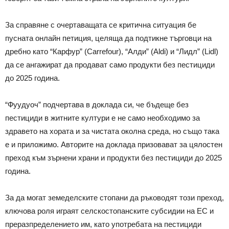
За справяне с очертаващата се критична ситуация бе
пусната онлайн петиция, целяща да подтикне търговци на
дребно като “Карфур” (Carrefour), “Алди” (Aldi) и “Лидл” (Lidl)
да се ангажират да продават само продукти без пестициди
до 2025 година.
“Фуудуоч” подчертава в доклада си, че бъдеще без
пестициди в житните култури е не само необходимо за
здравето на хората и за чистата околна среда, но също така
е и приложимо. Авторите на доклада призовават за цялостен
преход към зърнени храни и продукти без пестициди до 2025
година.
За да могат земеделските стопани да ръководят този преход,
ключова роля играят селскостопанските субсидии на ЕС и
преразпределението им, като употребата на пестициди