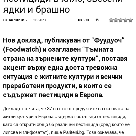
ядки и брашно
От
budilnik
-
30/10/2023
238
0
Нов доклад, публикуван от “Фуудуоч”
(Foodwatch) и озаглавен “Тъмната
страна на зърнените култури”, поставя
акцент върху една доста тревожна
ситуация с житните култури и всички
преработени продукти, в които се
съдържат пестициди в Европа.
Докладът отчита, че 37 на сто от продуктите на основата на
житни култури в Европа съдържат остатъци от пестициди,
като са открити общо 65 различни пестицидa (сред които не
липсва и глифозатът), пише Pariteni.bg. Това означава, че