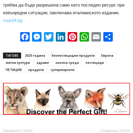
трябва да бъде разрешена само като последен ресурс при
извънредни ситуации, заключава италианското издание.
ruse24.bg
Facebook
Messenger
Twitter
LinkedIn
Pinterest
WhatsApp
Email
Sha
ТАГОВЕ
2025 година
безпестицидни продукти
Европа
житни култури
здраве
околна среда
пестициди
ПЕТИЦИЯ
продукти
супермаркети
Предишна статия
Следваща статия