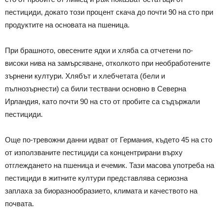
пестициди, докато този процент скача до почти 90 на сто при
продуктите на основата на пшеница.
При брашното, овесените ядки и хляба са отчетени по-
високи нива на замърсяване, отколкото при необработените
зърнени култури. Хлябът и хлебчетата (бели и
пълнозърнести) са били тествани основно в Северна
Ирландия, като почти 90 на сто от пробите са съдържали
пестициди.
Още по-тревожни данни идват от Германия, където 45 на сто
от използваните пестициди са концентрирани върху
отглеждането на пшеница и ечемик. Тази масова употреба на
пестициди в житните култури представлява сериозна
заплаха за биоразнообразието, климата и качеството на
почвата.