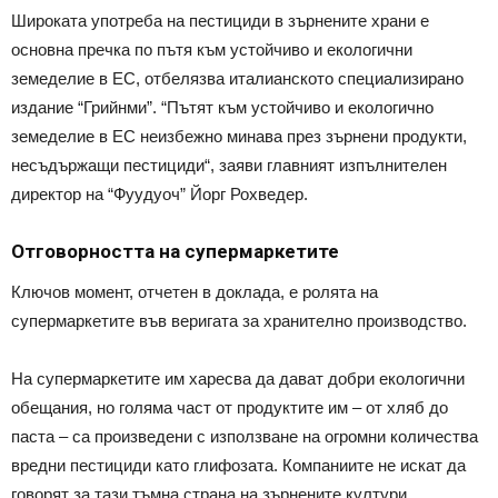
Широката употреба на пестициди в зърнените храни е
основна пречка по пътя към устойчиво и екологични
земеделие в ЕС, отбелязва италианското специализирано
издание “Грийнми”. “Пътят към устойчиво и екологично
земеделие в ЕС неизбежно минава през зърнени продукти,
несъдържащи пестициди“, заяви главният изпълнителен
директор на “Фуудуоч” Йорг Рохведер.
Отговорността на супермаркетите
Ключов момент, отчетен в доклада, е ролята на
супермаркетите във веригата за хранително производство.
На супермаркетите им харесва да дават добри екологични
обещания, но голяма част от продуктите им – от хляб до
паста – са произведени с използване на огромни количества
вредни пестициди като глифозата. Компаниите не искат да
говорят за тази тъмна страна на зърнените култури.