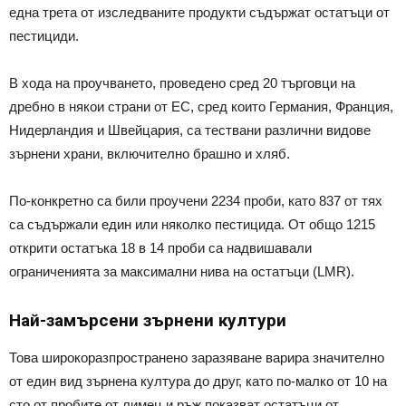
една трета от изследваните продукти съдържат остатъци от
пестициди.
В хода на проучването, проведено сред 20 търговци на
дребно в някои страни от ЕС, сред които Германия, Франция,
Нидерландия и Швейцария, са тествани различни видове
зърнени храни, включително брашно и хляб.
По-конкретно са били проучени 2234 проби, като 837 от тях
са съдържали един или няколко пестицида. От общо 1215
открити остатъка 18 в 14 проби са надвишавали
ограниченията за максимални нива на остатъци (LMR).
Най-замърсени зърнени култури
Това широкоразпространено заразяване варира значително
от един вид зърнена култура до друг, като по-малко от 10 на
сто от пробите от лимец и ръж показват остатъци от