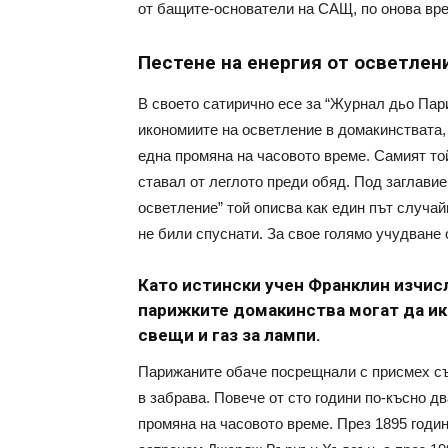
от бащите-основатели на САЩ, по онова вр
Пестене на енергия от осветлен
В своето сатирично есе за “Журнал дьо Пар
икономиите на осветление в домакинствата,
една промяна на часовото време. Самият той
ставал от леглото преди обяд. Под заглави
осветление” той описва как един път случай
не били спуснати. За свое голямо учудване 
Като истински учен Франклин изчис
парижките домакинства могат да ик
свещи и газ за лампи.
Парижаните обаче посрещнали с присмех съ
в забрава. Повече от сто години по-късно д
промяна на часовото време. През 1895 годи