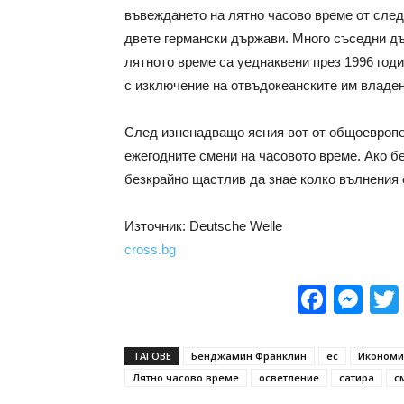
въвеждането на лятно часово време от следв
двете германски държави. Много съседни д
лятното време са уеднаквени през 1996 годи
с изключение на отвъдокеанските им владен
След изненадващо ясния вот от общоевропе
ежегодните смени на часовото време. Ако 
безкрайно щастлив да знае колко вълнения 
Източник: Deutsche Welle
cross.bg
Face
Me
ТАГОВЕ
Бенджамин Франклин
ес
Икономи
Лятно часово време
осветление
сатира
с