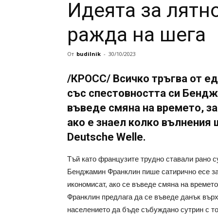
Идеята за лятн
ражда на шега
От
budilnik
-
30/10/2023
/КРОСС/ Всичко тръгва от ед
със спестовността си Бендж
въведе смяна на времето, за
ако е знаел колко вълнения 
Deutsche Welle.
Тъй като французите трудно ставали рано с
Бенджамин Франклин пише сатирично есе за 
икономисат, ако се въведе смяна на времето,
Франклин предлага да се въведе данък върх
населението да бъде събуждано сутрин с то