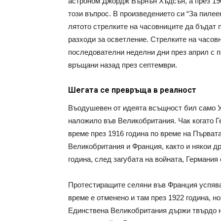
астроном Джордж Върнън Хъдсън, а през 19
този въпрос. В произведението си “За пилее
лятото стрелките на часовниците да бъдат п
разходи за осветление. Стрелките на часов
последователни неделни дни през април с п
връщани назад през септември.
Шегата се превръща в реалност
Въодушевен от идеята всъщност бил само Уи
наложило във Великобритания. Чак когато Г
време през 1916 година по време на Първат
Великобритания и Франция, както и някои др
година, след загубата на войната, Германия
Протестиращите селяни във Франция успяват
време е отменено и там през 1922 година, но
Единствена Великобритания държи твърдо н