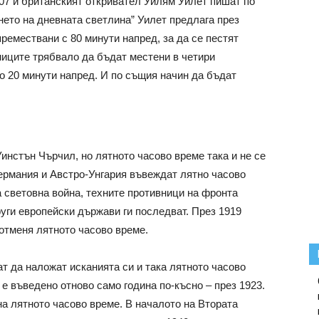
07 и британският откривател Уилям Уилет пишат по
нето на дневната светлина” Уилет предлага през
ремествани с 80 минути напред, за да се пестят
ниците трябвало да бъдат местени в четири
о 20 минути напред. И по същия начин да бъдат
нстън Чърчил, но лятното часово време така и не се
ермания и Австро-Унгария въвеждат лятно часово
а световна война, техните противници на фронта
уги европейски държави ги последват. През 1919
 отменя лятното часово време.
 да наложат исканията си и така лятното часово
 е въведено отново само година по-късно – през 1923.
а лятното часово време. В началото на Втората