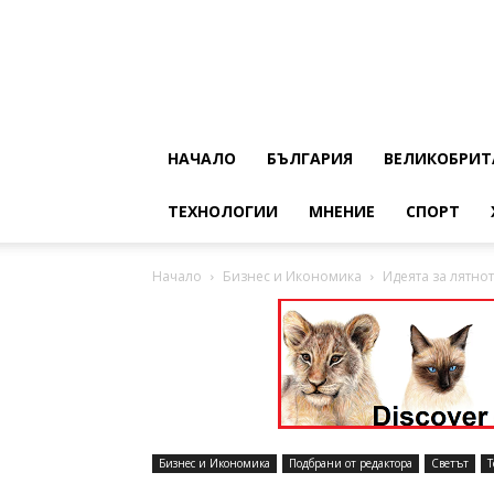
НАЧАЛО
БЪЛГАРИЯ
ВЕЛИКОБРИТ
ТЕХНОЛОГИИ
МНЕНИЕ
СПОРТ
Начало
Бизнес и Икономика
Идеята за лятно
Бизнес и Икономика
Подбрани от редактора
Светът
Т