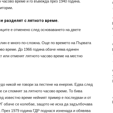
 часово време и го въвежда през 1940 година.
итории.
е разделят с лятното време.
иците е отменено след основаването на двете
лин е много по-сложна. Още по времето на Първата
во време. До 1966 година обаче няма единен
т или отменят лятното часово време на местно
до никой не говори за пестене на енергия. Едва след
е си спомнят за лятното часово време. То бива
ед известно време нейният пример е последван и от
Г обаче се колебае, защото не иска да задълбочава
. През 1979 година ГДР поднася изненада и обявява