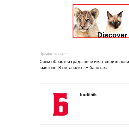
Предишна статия
Осем областни града вече имат своите нови
кметове. В останалите – балотаж
budilnik