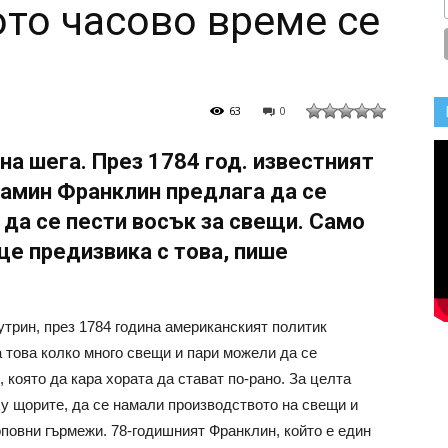
ото часово време се
63
0
на шега. През 1784 год. известният
амин Франклин предлага да се
 да се пести восък за свещи. Само
ще предизвика с това, пише
утрин, през 1784 година американският политик
това колко много свещи и пари можели да се
 която да кара хората да стават по-рано. За целта
у щорите, да се намали производството на свещи и
повни гърмежи. 78-годишният Франклин, който е един