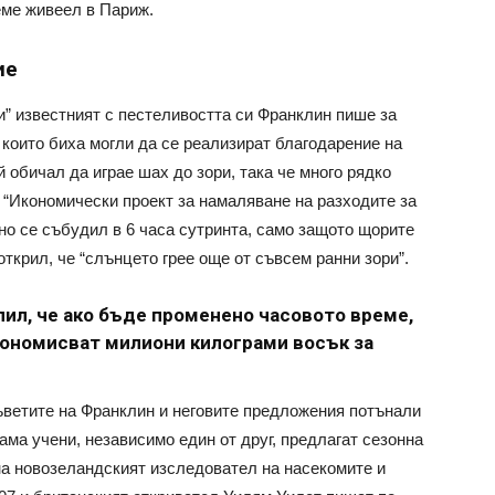
еме живеел в Париж.
ие
и” известният с пестеливостта си Франклин пише за
 които биха могли да се реализират благодарение на
 обичал да играе шах до зори, така че много рядко
е “Икономически проект за намаляване на разходите за
но се събудил в 6 часа сутринта, само защото щорите
открил, че “слънцето грее още от съвсем ранни зори”.
лил, че ако бъде променено часовото време,
ономисват милиони килограми восък за
ветите на Франклин и неговите предложения потънали
вама учени, независимо един от друг, предлагат сезонна
на новозеландският изследовател на насекомите и