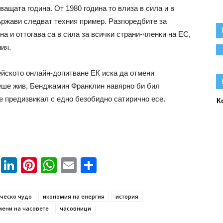
ащата година. От 1980 година то влиза в сила и в
ържави следват техния пример. Разпоредбите за
на и оттогава са в сила за всички страни-членки на ЕС,
ия.
йското онлайн-допитване ЕК иска да отмени
беше жив, Бенджамин Франклин навярно би бил
е предизвикал с едно безобидно сатирично есе.
К
book
ssenger
Twitter
LinkedIn
Pinterest
WhatsApp
Email
Share
ческо чудо
икономия на енергия
история
мени на часовете
часовници