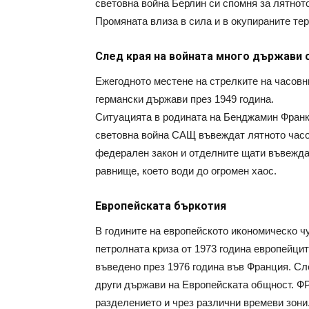
световна война Берлин си спомня за лятното
Промяната влиза в сила и в окупираните тер
След края на войната много държави с
Ежегодното местене на стрелките на часовн
германски държави през 1949 година.
Ситуацията в родината на Бенджамин Франк
световна война САЩ въвеждат лятното часо
федерален закон и отделните щати въвежда
равнище, което води до огромен хаос.
Европейската бъркотия
В годините на европейското икономическо чу
петролната криза от 1973 година европейцит
въведено през 1976 година във Франция. Сл
други държави на Европейската общност. ФР
разделението и чрез различни времеви зони