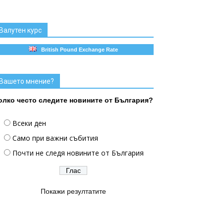
Валутен курс
British Pound Exchange Rate
Вашето мнение?
олко често следите новините от България?
Всеки ден
Само при важни събития
Почти не следя новините от България
Покажи резултатите