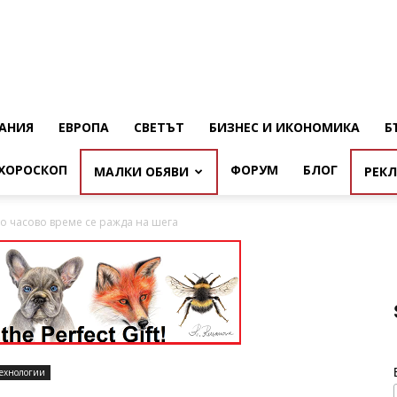
АНИЯ
ЕВРОПА
СВЕТЪТ
БИЗНЕС И ИКОНОМИКА
Б
ХОРОСКОП
ФОРУМ
БЛОГ
МАЛКИ ОБЯВИ
РЕК
то часово време се ражда на шега
ехнологии