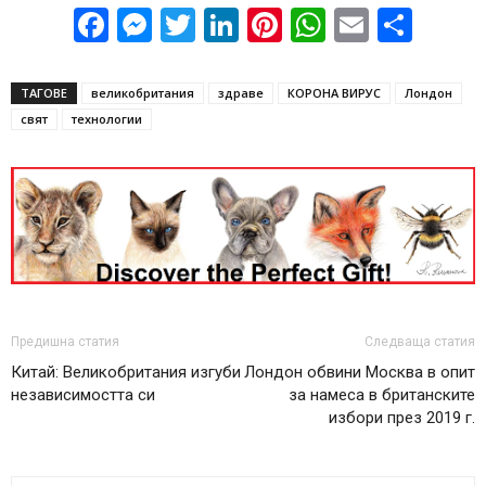
Facebook
Messenger
Twitter
LinkedIn
Pinterest
WhatsApp
Email
Sha
ТАГОВЕ
великобритания
здраве
КОРОНА ВИРУС
Лондон
свят
технологии
Предишна статия
Следваща статия
Китай: Великобритания изгуби
Лондон обвини Москва в опит
независимостта си
за намеса в британските
избори през 2019 г.