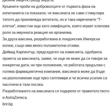
Кръвните проби на доброволците от първата фаза на
изпитанията са показали, че ваксината не само стимулира
тялото да произвежда антитела, но и така наречените “Т-
клетки”, известни още като лимфоцити, които играят ключова
роля за имунната реакция на организма.
За друга ваксина, разработвана в лондонския Имперски
колеж, също има много положителни отзиви.
Дейвид Карпентър, председател на комисията, одобрила
проекта за ваксината, заяви, че още не може да се говори за
конкретни дати, но при положение, че работата продължи с
голяма фармацевтична компания, ваксината може да бъде
на разположение още през септември и че всички усилия са
насочени в тази посока.
Разработването на ваксината се подкрепя от правителството
и AstraZeneca.
bnr.bg