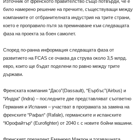
Източник от френското правителство също потвърди, че е
било намерено решение на пречките, съществуващи между
компаниите от отбранителната индустрия на трите страни,
което е проправило пътя за преминаване към следващата
фаза на проекта за боен самолет.
Според по-ранна информация следващата фаза от
развитието на FCAS се очаква да струва около 3,5 млрд.
евро, които ще бъдат поделени по равно между трите
държави.
Френската компания “Дасо”(Dassault), “Еърбъс”(Airbus) и
“Индра“ (Indra) – последните две представляват съответно
Германия и Испания – участват в програмата за замяна на
френските “Рафал“ (Rafale), германските и испанските
“Юрофайтър“ (Eurofighter) от 2040 г. с новите бойни машини.
Френският президент Еманюел Макрон и тогавашната