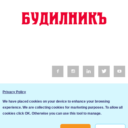
© 2016 Будилник. Всички права запазени.
Privacy Policy
Уебсайт изработка от Go Live UK
We have placed cookies on your device to enhance your browsing
Общи условия
experience. We are collecting cookies for marketing purposes. To allow all
Ние използваме бисквитки за да подобрим услугите си. Ако
cookies click OK. Otherwise you can use this tool to manage.
продължите да посещавате този сайт, ние приемаме, че се
Политика за сигурност и поверителност
съгласявате с използването им.