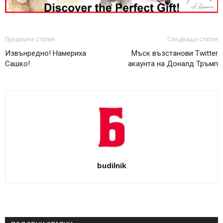
Предишна статия
Следваща статия
Извънредно! Намериха
Мъск възстанови Twitter
Сашко!
акаунта на Доналд Тръмп
budilnik