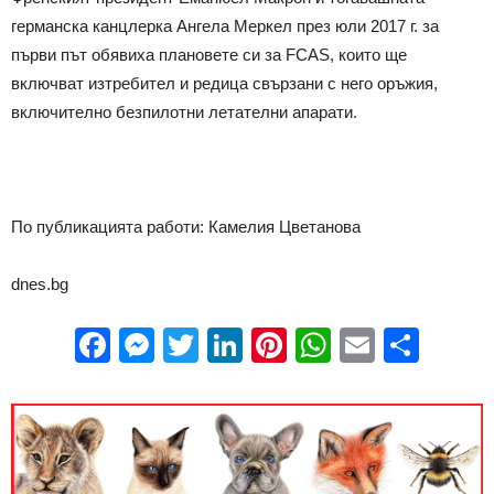
германска канцлерка Ангела Меркел през юли 2017 г. за
първи път обявиха плановете си за FCAS, които ще
включват изтребител и редица свързани с него оръжия,
включително безпилотни летателни апарати.
По публикацията работи: Камелия Цветанова
dnes.bg
Facebook
Messenger
Twitter
LinkedIn
Pinterest
WhatsApp
Email
Sha