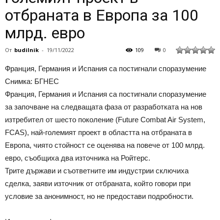
отбраната в Европа за 100
млрд. евро
От
budilnik
-
19/11/2022
109
0
Франция, Германия и Испания са постигнали споразумение
Снимка: БГНЕС
Франция, Германия и Испания са постигнали споразумение
за започване на следващата фаза от разработката на нов
изтребител от шесто поколение (Future Combat Air System,
FCAS), най-големият проект в областта на отбраната в
Европа, чиято стойност се оценява на повече от 100 млрд.
евро, съобщиха два източника на Ройтерс.
Трите държави и съответните им индустрии сключиха
сделка, заяви източник от отбраната, който говори при
условие за анонимност, но не предостави подробности.