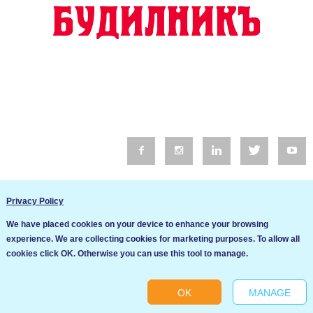
© 2016 Будилник. Всички права запазени.
Privacy Policy
Уебсайт изработка от Go Live UK
We have placed cookies on your device to enhance your browsing
Общи условия
experience. We are collecting cookies for marketing purposes. To allow all
Ние използваме бисквитки за да подобрим услугите си. Ако
cookies click OK. Otherwise you can use this tool to manage.
продължите да посещавате този сайт, ние приемаме, че се
Политика за сигурност и поверителност
съгласявате с използването им.
OK
MANAGE
Ok
Cookie settings