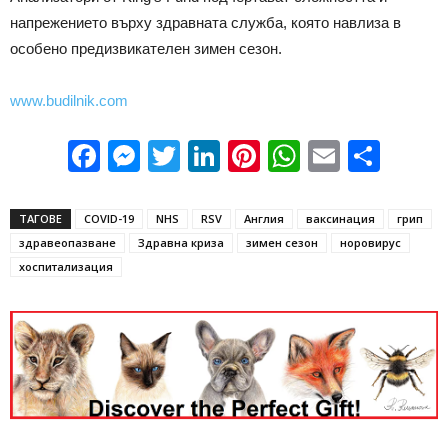
напрежението върху здравната служба, която навлиза в
особено предизвикателен зимен сезон.
www.budilnik.com
Facebook
Messenger
Twitter
LinkedIn
Pinterest
WhatsApp
Email
Sha
ТАГОВЕ
COVID-19
NHS
RSV
Англия
ваксинация
грип
здравеопазване
Здравна криза
зимен сезон
норовирус
хоспитализация