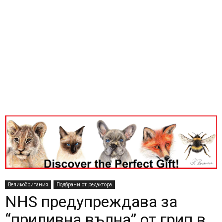
Великобритания
Подбрани от редактора
NHS предупреждава за
“приливна вълна” от грип в