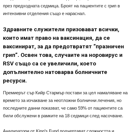
през предходната седмица. Броят на пациентите с грип в
интензивни отделения също е нараснал.
Здравните служители призовават всички,
които имат право на ваксинация, да се
ваксинират, за да предотвратят “празничен
грип”. Освен това, случаите на норовирус и
RSV също са се увеличили, което
допълнително натоварва болничните
ресурси.
Премиерът сър Кийр Стармър постави за цел намаляване на
времето за изчакване за неотложни болнични лечения, но
последните данни показват, че само 59% от пациентите са
били обслужени в рамките на 18 седмици след насочване.
Анализатори от King’s Fund подчертават сложността и