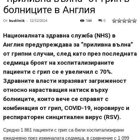
болниците в Англия
От
budilnik
-
12/12/2024
144
0
Националната здравна служба (NHS) в
Англия предупреждава за “приливна вълна”
от грипни случаи, след като през последната
седмица броят на хоспитализираните
пациенти с грип се е увеличил с 70%.
Здравните власти изразяват загриженост
относно нарастващия натиск върху
болниците, които вече се справят с
комбинация от грип, COVID-19, норовирус и
респираторен синцитиален вирус (RSV).
Средно 1 861 пациенти с грип са били хоспитализирани
ежедневно през изминалата седмица, в сравнение с 1 099