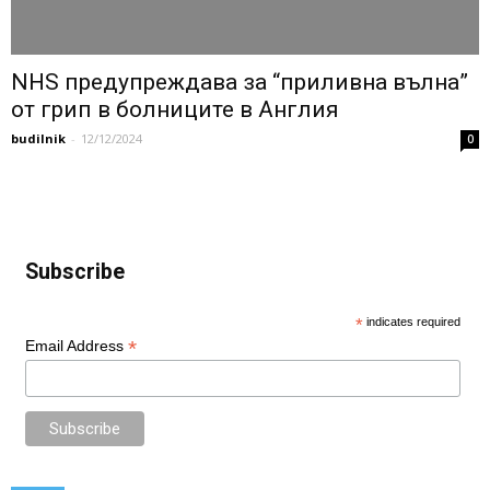
NHS предупреждава за “приливна вълна”
от грип в болниците в Англия
budilnik
-
12/12/2024
0
Subscribe
*
indicates required
*
Email Address