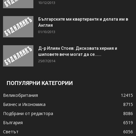
10/12/2013
Българските ми квартиранти и делата им в
Англия
01/10/2013
Д-р Илиян Стоев: Дисковата херния и
шиповете вече могат да се…...
25/07/2014
ПОПУЛЯРНИ КАТЕГОРИИ
Великобритания
12415
Бизнес и Икономика
8715
Подбрани от редактора
8086
България
6519
Светът
6056