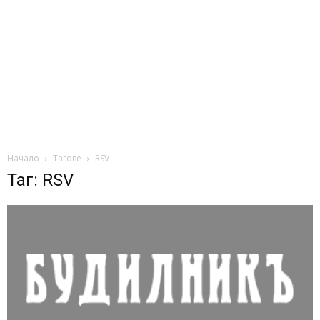
Начало
Тагове
RSV
Таг: RSV