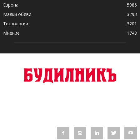
Европа
5986
Малки обяви
3293
Технологии
3201
Мнение
1748