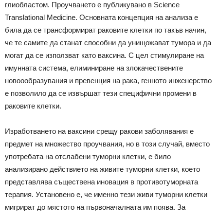
глиобластом. Проучването е публикувано в Science
Translational Medicine. Основната концепция на анализа е
била да се трансформират раковите клетки по такъв начин,
че те самите да станат способни да унищожават тумора и да
могат да се използват като ваксина. С цел стимулиране на
имунната система, елиминиране на злокачествените
новоообразувания и превенция на рака, генното инженерство
е позволило да се извършат тези специфични промени в
раковите клетки.
Изработването на ваксини срещу ракови заболявания е
предмет на множество проучвания, но в този случай, вместо
употребата на отслабени туморни клетки, е било
анализирано действието на живите туморни клетки, което
представлява съществена иновация в противотуморната
терапия. Установено е, че именно тези живи туморни клетки
мигрират до мястото на първоначалната им поява. За