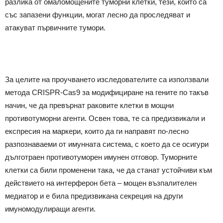
разлика от омаломощените туморни клетки, тези, които са
със запазени функции, могат лесно да проследяват и
атакуват първичните тумори.
За целите на проучването изследователите са използвали
метода CRISPR-Cas9 за модифициране на гените по такъв
начин, че да превърнат раковите клетки в мощни
противотуморни агенти. Освен това, те са предизвикали и
експресия на маркери, които да ги направят по-лесно
разпознаваеми от имунната система, с което да се осигури
дълготраен противотуморен имунен отговор. Туморните
клетки са били променени така, че да станат устойчиви към
действието на интерферон бета – мощен възпалителен
медиатор и е била предизвикана секреция на други
имуномодулиращи агенти.