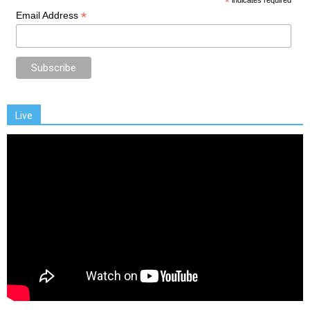
*
indicates required
*
Email Address
Live