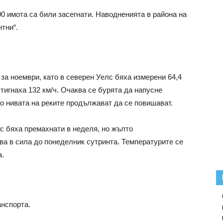
0 имота са били засегнати. Наводненията в района на
тни“.
за ноември, като в северен Уелс бяха измерени 64,4
тигнаха 132 км/ч. Очаква се бурята да напусне
о нивата на реките продължават да се повишават.
 бяха премахнати в неделя, но жълто
а в сила до понеделник сутринта. Температурите се
а.
анспорта.