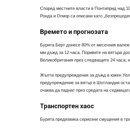
Според местните власти в Понтиприд над 10
Ронда и Огмор са описани като „безпрецеден
Времето и прогнозата
Бурята Берт донесе 80% от месечния валеж 
мм дъжд за 12 часа. Поривите на вятъра дос
Великобритания през следващите 24 часа, н
Жълти предупреждения за дъжд в южен Уелс
предупреждение за вятър в Шотландия остав
очаква да паднат през средата на седмицат
Транспортен хаос
Бурята предизвика сериозни смущения в тр