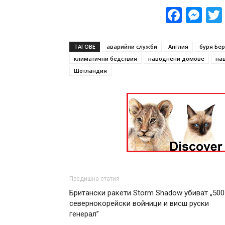
Face
Me
ТАГОВЕ
аварийни служби
Англия
буря Бер
климатични бедствия
наводнени домове
на
Шотландия
Предишна статия
Британски ракети Storm Shadow убиват „500
севернокорейски войници и висш руски
генерал”