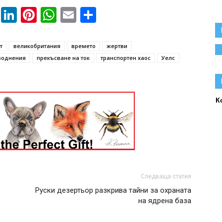
book
ssenger
Twitter
LinkedIn
Pinterest
WhatsApp
Email
Share
т
великобритания
времето
жертви
воднения
прекъсване на ток
транспортен хаос
Уелс
К
Следваща статия
Руски дезертьор разкрива тайни за охраната
на ядрена база