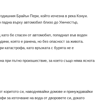
годишния Брайън Пери, който изчезна в река Конуи.
о падна върху автомобил близо до Уинчестър,
 като бе спасен от автомобил, попаднал във воден
дини, която е ранена, но без опасност за живота.
и катастрофа, като връзката с бурята не е
на при пътно произшествие, за което също няма яснота
от коритото си, наводнявайки домове и принуждавайки
фи за източване на вода от дворовете си, докато