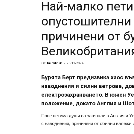
Най-малко пети
опустошителни 
причинени от б
Великобритани
От
budilnik
-
25/11/2024
Бурята Берт предизвика хаос в
наводнения и силни ветрове, до
електрозахранването. В южен У
положение, докато Англия и Шо
Поне петима души са загинали в Англия и Уе
с наводнения, причинени от обилни валежи и