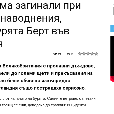
ма загинали при
наводнения,
урята Берт във
я
93
0
ъв Великобритания с проливни дъждове,
вели до големи щети и прекъсвания на
елс беше обявено извънредно
тландия също пострадаха сериозно.
лс от началото на бурята. Силните ветрове, съчетани
 топящ се сняг, доведоха до трагични инциденти.