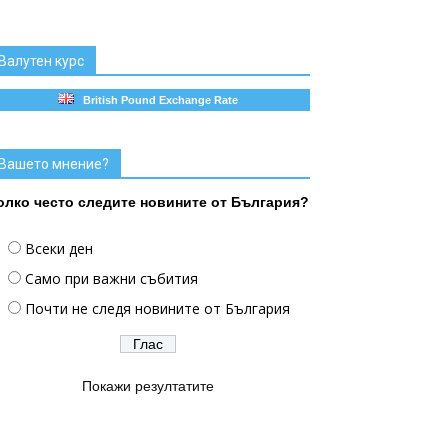
Валутен курс
British Pound Exchange Rate
Вашето мнение?
олко често следите новините от България?
Всеки ден
Само при важни събития
Почти не следя новините от България
Покажи резултатите