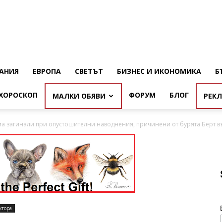
АНИЯ
ЕВРОПА
СВЕТЪТ
БИЗНЕС И ИКОНОМИКА
Б
ХОРОСКОП
ФОРУМ
БЛОГ
МАЛКИ ОБЯВИ
РЕК
а загинали при опустошителни наводнения, причинени от бурята Берт 
ктора