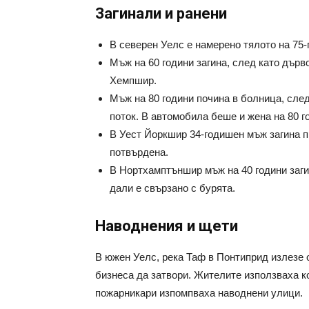
Загинали и ранени
В северен Уелс е намерено тялото на 75-
Мъж на 60 години загина, след като дърв
Хемпшир.
Мъж на 80 години почина в болница, след
поток. В автомобила беше и жена на 80 го
В Уест Йоркшир 34-годишен мъж загина пр
потвърдена.
В Нортхамптъншир мъж на 40 години заги
дали е свързано с бурята.
Наводнения и щети
В южен Уелс, река Таф в Понтиприд излезе 
бизнеса да затвори. Жителите използваха ко
пожарникари изпомпваха наводнени улици.