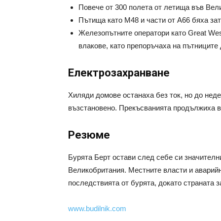
Повече от 300 полета от летища във Вел
Пътища като М48 и части от А66 бяха за
Железопътните оператори като Great Wes
влакове, като препоръчаха на пътниците 
Електрозахранване
Хиляди домове останаха без ток, но до нед
възстановено. Прекъсванията продължиха в 
Резюме
Бурята Берт остави след себе си значителн
Великобритания. Местните власти и аварий
последствията от бурята, докато страната з
www.budilnik.com