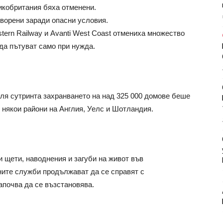
икобритания бяха отменени.
творени заради опасни условия.
tern Railway и Avanti West Coast отмениха множество
да пътуват само при нужда.
еля сутринта захранването на над 325 000 домове беше
някои райони на Англия, Уелс и Шотландия.
и щети, наводнения и загуби на живот във
ните служби продължават да се справят с
апочва да се възстановява.