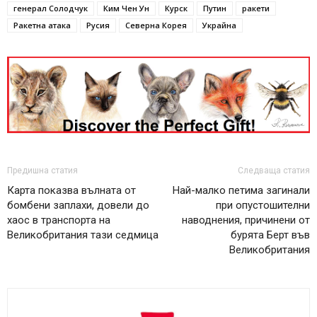
генерал Солодчук
Ким Чен Ун
Курск
Путин
ракети
Ракетна атака
Русия
Северна Корея
Украйна
Предишна статия
Следваща статия
Карта показва вълната от
Най-малко петима загинали
бомбени заплахи, довели до
при опустошителни
хаос в транспорта на
наводнения, причинени от
Великобритания тази седмица
бурята Берт във
Великобритания