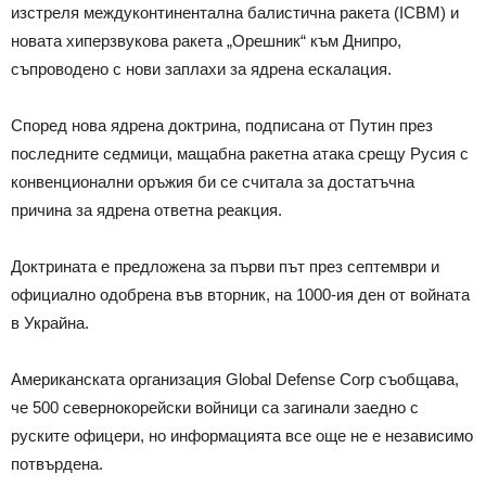
изстреля междуконтинентална балистична ракета (ICBM) и
новата хиперзвукова ракета „Орешник“ към Днипро,
съпроводено с нови заплахи за ядрена ескалация.
Според нова ядрена доктрина, подписана от Путин през
последните седмици, мащабна ракетна атака срещу Русия с
конвенционални оръжия би се считала за достатъчна
причина за ядрена ответна реакция.
Доктрината е предложена за първи път през септември и
официално одобрена във вторник, на 1000-ия ден от войната
в Украйна.
Американската организация Global Defense Corp съобщава,
че 500 севернокорейски войници са загинали заедно с
руските офицери, но информацията все още не е независимо
потвърдена.