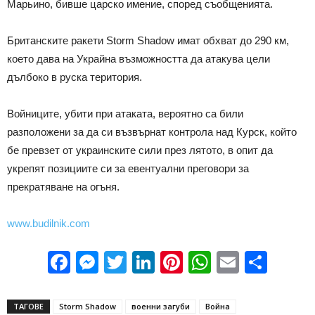
Марьино, бивше царско имение, според съобщенията.
Британските ракети Storm Shadow имат обхват до 290 км,
което дава на Украйна възможността да атакува цели
дълбоко в руска територия.
Войниците, убити при атаката, вероятно са били
разположени за да си възвърнат контрола над Курск, който
бе превзет от украинските сили през лятото, в опит да
укрепят позициите си за евентуални преговори за
прекратяване на огъня.
www.budilnik.com
Facebook
Messenger
Twitter
LinkedIn
Pinterest
WhatsApp
Email
Sha
ТАГОВЕ
Storm Shadow
военни загуби
Война