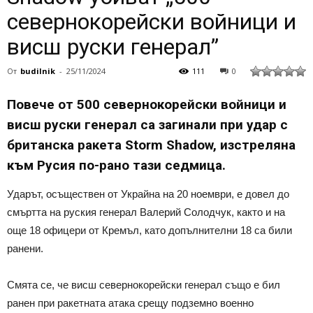
севернокорейски войници и
висш руски генерал”
От
budilnik
-
25/11/2024
111
0
Повече от 500 севернокорейски войници и
висш руски генерал са загинали при удар с
британска ракета Storm Shadow, изстреляна
към Русия по-рано тази седмица.
Ударът, осъществен от Украйна на 20 ноември, е довел до
смъртта на руския генерал Валерий Солодчук, както и на
още 18 офицери от Кремъл, като допълнителни 18 са били
ранени.
Смята се, че висш севернокорейски генерал също е бил
ранен при ракетната атака срещу подземно военно