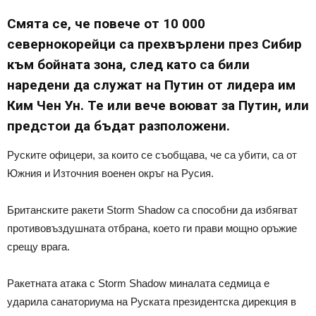
Смята се, че повече от 10 000
севернокорейци са прехвърлени през Сибир
към бойната зона, след като са били
наредени да служат на Путин от лидера им
Ким Чен Ун. Те или вече воюват за Путин, или
предстои да бъдат разположени.
Руските офицери, за които се съобщава, че са убити, са от
Южния и Източния военен окръг на Русия.
Британските ракети Storm Shadow са способни да избягват
противовъздушната отбрана, което ги прави мощно оръжие
срещу врага.
Ракетната атака с Storm Shadow миналата седмица е
ударила санаториума на Руската президентска дирекция в