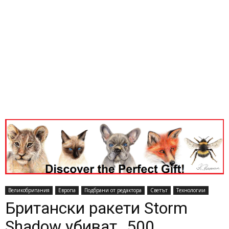
Великобритания
Европа
Подбрани от редактора
Светът
Технологии
Британски ракети Storm
Shadow убиват „500