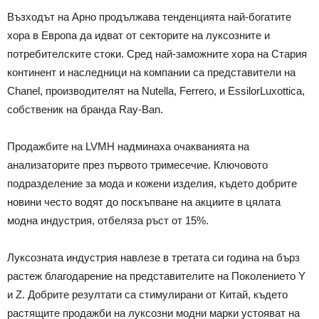
Възходът на Арно продължава тенденцията най-богатите
хора в Европа да идват от секторите на луксозните и
потребителските стоки. Сред най-заможните хора на Стария
континент и наследници на компании са представители на
Chanel, производителят на Nutella, Ferrero, и EssilorLuxottica,
собственик на бранда Ray-Ban.
Продажбите на LVMH надминаха очакванията на
анализаторите през първото тримесечие. Ключовото
подразделение за мода и кожени изделия, където добрите
новини често водят до поскъпване на акциите в цялата
модна индустрия, отбеляза ръст от 15%.
Луксозната индустрия навлезе в третата си година на бърз
растеж благодарение на представителите на Поколението Y
и Z. Добрите резултати са стимулирани от Китай, където
растящите продажби на луксозни модни марки устояват на