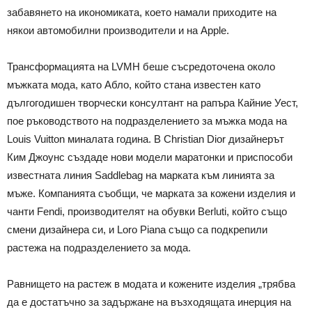
забавянето на икономиката, което намали приходите на
някои автомобилни производители и на Apple.
Трансформацията на LVMH беше съсредоточена около
мъжката мода, като Абло, който стана известен като
дългогодишен творчески консултант на рапъра Кайние Уест,
пое ръководството на подразделението за мъжка мода на
Louis Vuitton миналата година. В Christian Dior дизайнерът
Ким Джоунс създаде нови модели маратонки и приспособи
известната линия Saddlebag на марката към линията за
мъже. Компанията съобщи, че марката за кожени изделия и
чанти Fendi, производителят на обувки Berluti, който също
смени дизайнера си, и Loro Piana също са подкрепили
растежа на подразделението за мода.
Равнището на растеж в модата и кожените изделия „трябва
да е достатъчно за задържане на възходящата инерция на