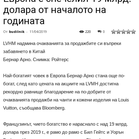
долара от началото на
годината
От
budilnik
-
11/04/2019
220
0
LVHM надмина очакванията за продажбите си въпреки
забавянето в Китай
Бернар Арно. Снимка: Ройтерс
Най-богатият човек в Европа Бернар Арно стана още по-
богат, след като цената на акциите на LVMH достигна
рекордно равнище благодарение на по-добрите от
очакванията продажби на чанти и кожени изделия на Louis
Vuitton, съобщава Bloomberg.
Французинът, чието богатство е нараснало с над 19 млрд.
долара през 2019 г., е рамо до рамо с Бил Гейтс и Уорън