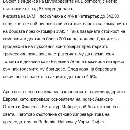
Бъфет в Индекса на милиардерите на Bloomberg с нетно
състояние от над 87 млрд. долара.
Книжата на LVMH поскъпнаха с 4% в четвъртък до 342,80
евро, което е най-високото ниво от листването на компанията
на борсата през октомври 1989 г. Така пазарната стойност на
компанията достигна близо 200 млрд. долара. Данните за
продажбите на луксозния конгломерат през първото
тримесечие показаха, че стратегията му да наема нови
таланти в дизайна като Върджил Абло е съживила интереса
към най-големите му брандове. След края на борсовата
сесия поскъпването на акциите достигна 4,6%.
Арно постепенно се изкачва в класациите на милиардерите в
Европа, като изпревари основателя на Inditex Амансио
Ортега и Франсоаз Бетанкур Майерс, най-богатата жена в
света. Неготово състояние отново изпревари това на
председателя на Berkshire Hathaway Уорън Бъфет.