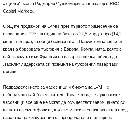
акциите“, казва Роджерио Фуджимори, анализатор в RBC
Capital Markets.
Общите продажби на LVMH през първото тримесечие са
нараснали с 11% на годишна база до 12,5 млрд. евро (14,1
млрд. долара), съобщи базираната в Париж компания след
края на борсовата търговия в Европа. Компанията, която е
най-голямата във Франция по пазарна оценка, обеща да
„засили“ лидерската си позиция на луксозния пазар тази
година.
Подразделението за часовници и бижута на LVMH е
отбелязало най-бавен растеж. Това е знак, че луксозните
часовници все още не могат да осъществят завръщането си
в света на смартфоните, където марките са изправени и пред
нарастваща конкуренция от препродавачи в интернет.