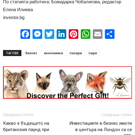
По статията работиха: Божидарка Чобалигова, редактор
Елена Илиева
investor.bg
Facebook
Messenger
Twitter
LinkedIn
Pinterest
WhatsApp
Email
Sha
ТАГОВЕ
бизнес
икономика
пазари
пари
Предишна статия
Следваща статия
Какво е бъдещето на
Инвестициите в бизнес имоти
британския паунд при
в центъра на Лондон са се