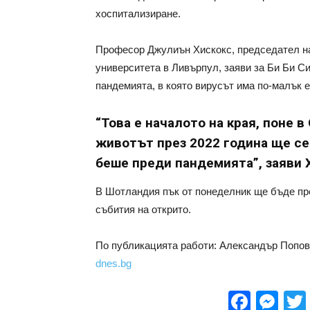
хоспитализиране.
Професор Джулиън Хискокс, председател на
университета в Ливърпул, заяви за Би Би Си
пандемията, в която вирусът има по-малък 
“Това е началото на края, поне 
животът през 2022 година ще се
беше преди пандемията”, заяви 
В Шотландия пък от понеделник ще бъде пр
събития на открито.
По публикацията работи: Александър Попов
dnes.bg
Face
Me