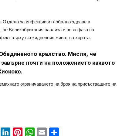
 Отдела за инфекции и глобално здраве в
, че Великобритания навлиза в нова фаза на
ефект върху всекидневния живот на хората.
в Обединеното кралство. Мисля, че
 завърне почти на положението каквото
Хискокс.
емахнато ограничаването на броя на присъстващите на
book
ssenger
Twitter
LinkedIn
Pinterest
WhatsApp
Email
Share