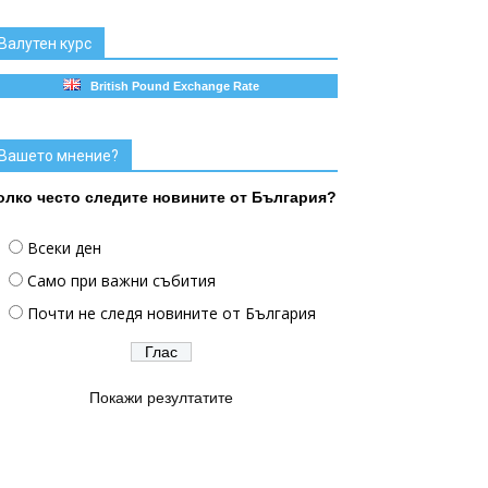
Валутен курс
British Pound Exchange Rate
Вашето мнение?
олко често следите новините от България?
Всеки ден
Само при важни събития
Почти не следя новините от България
Покажи резултатите