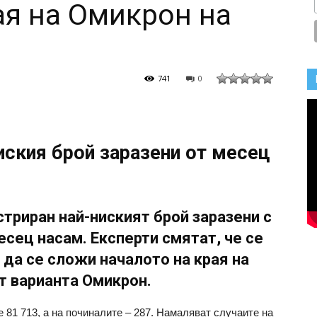
ая на Омикрон на
741
0
иския брой заразени от месец
триран най-ниският брой заразени с
сец насам. Експерти смятат, че се
да се сложи началото на края на
т варианта Омикрон.
е 81 713, а на починалите – 287. Намаляват случаите на