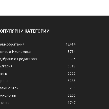
ОПУЛЯРНИ КАТЕГОРИИ
еликобритания
12414
изнес и Икономика
8714
одбрани от редактора
8085
ългария
6518
ветът
6055
вропа
5985
алки обяви
3293
ехнологии
3200
нение
1747