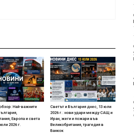
обзор: Най-важните
Светът и България днес, 13 юли
България,
2026 г.: нови удари между САЩ и
ания, Европа и света
Иран, жеги и пожари във
 юли 2026 г.
Великобритания, трагедия в
Банкок