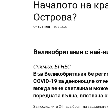
Началото на кр
Острова?
От
budilnik
-
16/01/2022
Великобритания с най-н
Снимка: БГНЕС
Във Великобритания бе регис
COVID-19 за денонощие от ме
вижда вече светлина и може 
поредната вълна, влствана о
За последните 24 часа броят на заразените 