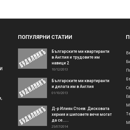
ПОПУЛЯРНИ СТАТИИ
П
Българските ми квартиранти
В
в Англия и трудовите им
Б
навици 2
 И
10/12/2013
П
Б
Българските ми квартиранти
и делата им в Англия
С
01/10/2013
Е
,
М
Д-р Илиян Стоев: Дисковата
Т
херния и шиповете вече могат
да се…...
М
25/07/2014