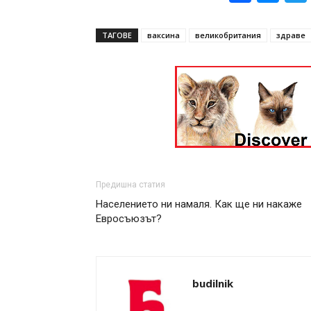
ТАГОВЕ
ваксина
великобритания
здраве
Предишна статия
Населението ни намаля. Как ще ни накаже
Евросъюзът?
budilnik