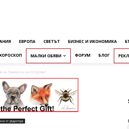
АНИЯ
ЕВРОПА
СВЕТЪТ
БИЗНЕС И ИКОНОМИКА
Б
ХОРОСКОП
ФОРУМ
БЛОГ
МАЛКИ ОБЯВИ
РЕК
я на Омикрон на Острова?
ани от редактора