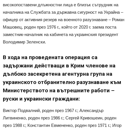
високопоставени длъжностни лица е близък сътрудник на
началника на Службата за държавна сигурност на Украйна –
офицер от активния резерв на военното разузнаване – Роман
Машовец, роден през 1976 г., който от 2020 г. заема поста
заместник-началник на кабинета на украинския президент
Володимир Зеленски.
В хода на проведената операция са
задържани действащи в Крим членове на
дълбоко засекретена агентурна група на
украинското отбранително разузнаване към
Министерството на вътрешните работи –
руски и украински граждани:
Виктор Подвалний, роден през 1967 г.; Александър
Литвиненко, роден през 1986 г.; Сергей Кривошеин, роден
през 1988 г.; Константин Евмененко, роден през 1971 г.; Игор