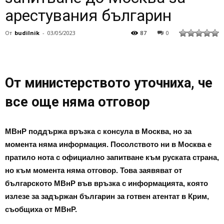
арестувания българин
От
budilnik
-
03/05/2023
87
0
От министерството уточниха, че
все още няма отговор
МВнР поддържа връзка с консула в Москва, но за
момента няма информация. Посолството ни в Москва е
пратило нота с официално запитване към руската страна,
но към момента няма отговор. Това заявяват от
българското МВнР във връзка с информацията, която
излезе за задържан българин за готвен атентат в Крим,
съобщиха от МВнР.