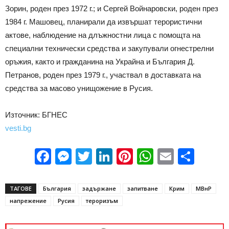
Зорин, роден през 1972 г.; и Сергей Войнаровски, роден през
1984 г. Машовец, планирали да извършат терористични
актове, наблюдение на длъжностни лица с помощта на
специални технически средства и закупували огнестрелни
оръжия, както и гражданина на Украйна и България Д.
Петранов, роден през 1979 г., участвал в доставката на
средства за масово унищожение в Русия.
Източник: БГНЕС
vesti.bg
Facebook
Messenger
Twitter
LinkedIn
Pinterest
WhatsApp
Email
Sha
ТАГОВЕ
България
задържане
запитване
Крим
МВнР
напрежение
Русия
тероризъм