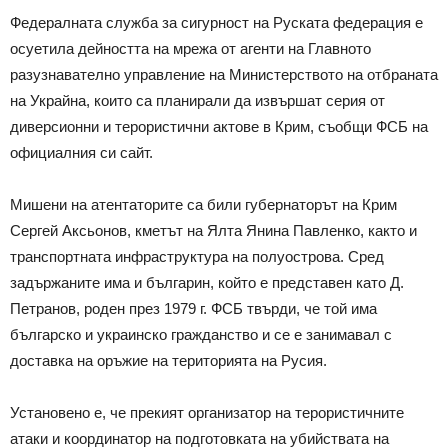
Федералната служба за сигурност на Руската федерация е
осуетила дейността на мрежа от агенти на Главното
разузнавателно управление на Министерството на отбраната
на Украйна, които са планирали да извършат серия от
диверсионни и терористични актове в Крим, съобщи ФСБ на
официалния си сайт.
Мишени на атентаторите са били губернаторът на Крим
Сергей Аксьонов, кметът на Ялта Янина Павленко, както и
транспортната инфраструктура на полуострова. Сред
задържаните има и българин, който е представен като Д.
Петранов, роден през 1979 г. ФСБ твърди, че той има
българско и украинско гражданство и се е занимавал с
доставка на оръжие на територията на Русия.
Установено е, че прекият организатор на терористичните
атаки и координатор на подготовката на убийствата на