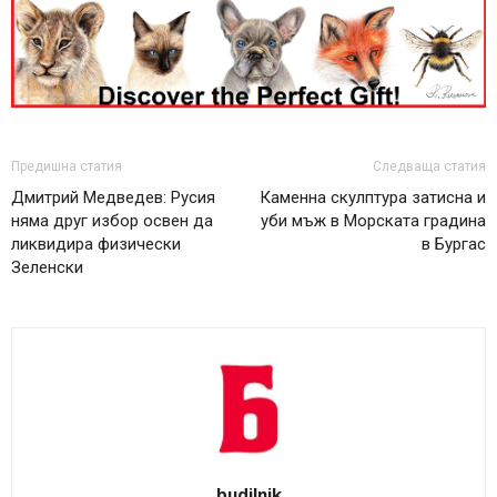
Предишна статия
Следваща статия
Дмитрий Медведев: Русия
Каменна скулптура затисна и
няма друг избор освен да
уби мъж в Морската градина
ликвидира физически
в Бургас
Зеленски
budilnik