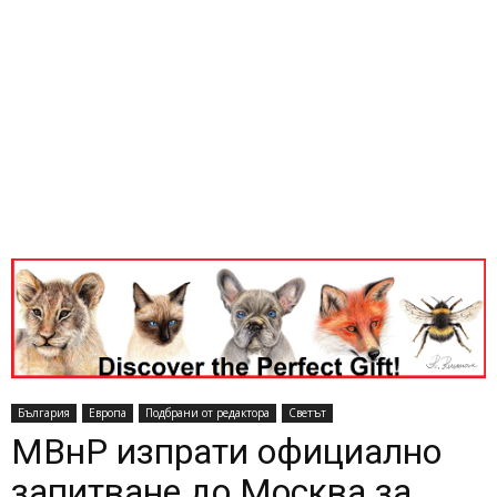
България
Европа
Подбрани от редактора
Светът
МВнР изпрати официално
запитване до Москва за