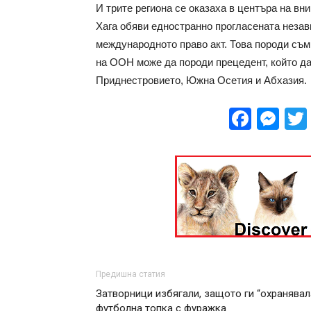
И трите региона се оказаха в центъра на вн
Хага обяви едностранно прогласената незави
международното право акт. Това породи съ
на ООН може да породи прецедент, който да
Приднестровието, Южна Осетия и Абхазия.
Face
Me
Предишна статия
Затворници избягали, защото ги “охранявал
футболна топка с фуражка