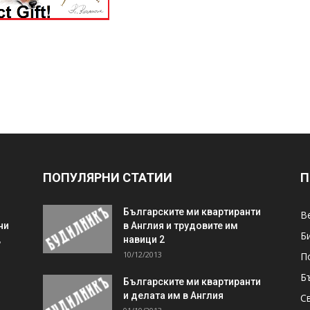
ПОПУЛЯРНИ СТАТИИ
П
Българските ми квартиранти
В
ни
в Англия и трудовите им
Б
,
навици 2
10/12/2013
П
Б
Българските ми квартиранти
и делата им в Англия
С