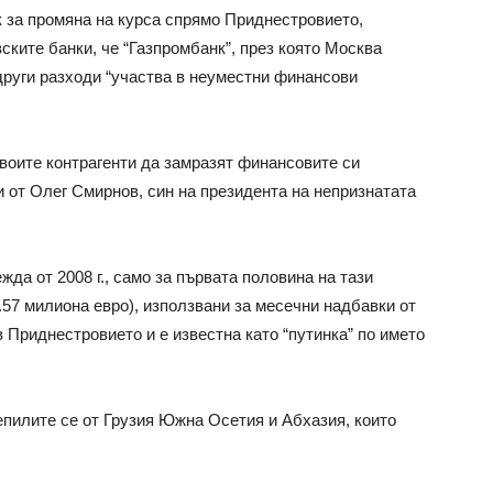
ак за промяна на курса спрямо Приднестровието,
ските банки, че “Газпромбанк”, през която Москва
руги разходи “участва в неуместни финансови
воите контрагенти да замразят финансовите си
и от Олег Смирнов, син на президента на непризнатата
да от 2008 г., само за първата половина на тази
.57 милиона евро), използвани за месечни надбавки от
в Приднестровието и е известна като “путинка” по името
пилите се от Грузия Южна Осетия и Абхазия, които