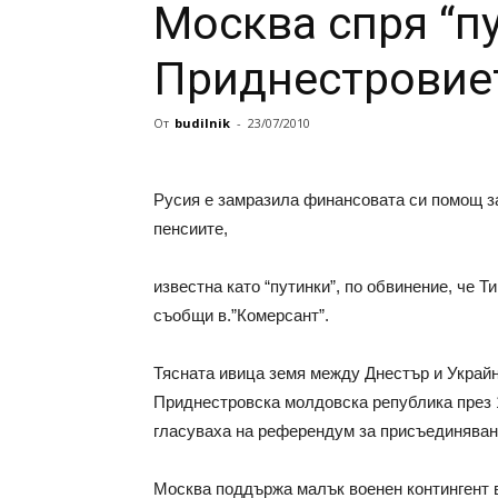
Москва спря “пу
Приднестровие
От
budilnik
-
23/07/2010
Русия е замразила финансовата си помощ з
пенсиите,
известна като “путинки”, по обвинение, че Т
съобщи в.”Комерсант”.
Тясната ивица земя между Днестър и Украйн
Приднестровска молдовска република през 199
гласуваха на референдум за присъединяван
Москва поддържа малък военен контингент в