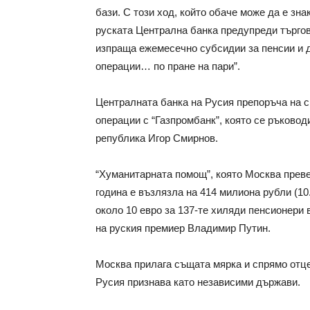
бази. С този ход, който обаче може да е зн
руската Централна банка предупреди търгов
изпраща ежемесечно субсидии за пенсии и д
операции… по пране на пари”.
Централната банка на Русия препоръча на с
операции с “Газпромбанк”, която се ръковод
република Игор Смирнов.
“Хуманитарната помощ”, която Москва превеж
година е възлязла на 414 милиона рубли (10
около 10 евро за 137-те хиляди пенсионери 
на руския премиер Владимир Путин.
Москва прилага същата мярка и спрямо отце
Русия признава като независими държави.