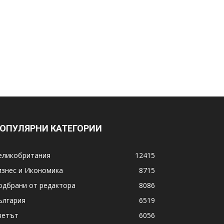
ОПУЛЯРНИ КАТЕГОРИИ
еликобритания
12415
изнес и Икономика
8715
одбрани от редактора
8086
ългария
6519
ветът
6056