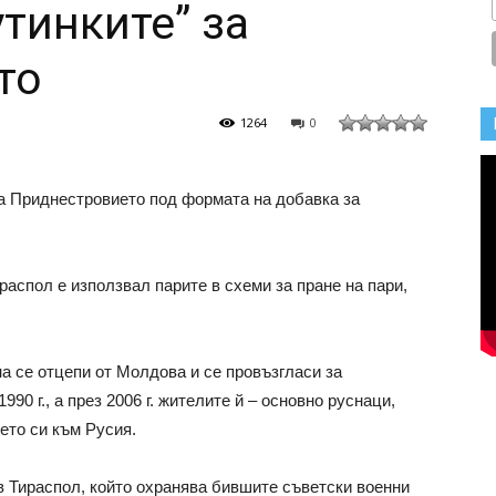
тинките” за
то
1264
0
а Приднестровието под формата на добавка за
ираспол е използвал парите в схеми за пране на пари,
а се отцепи от Молдова и се провъзгласи за
0 г., а през 2006 г. жителите й – основно руснаци,
ето си към Русия.
 Тираспол, който охранява бившите съветски военни