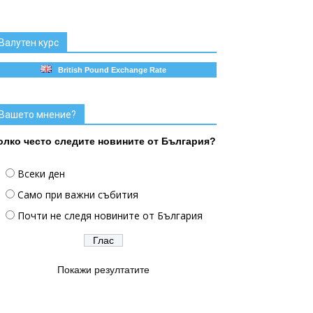
Валутен курс
British Pound Exchange Rate
Вашето мнение?
олко често следите новините от България?
Всеки ден
Само при важни събития
Почти не следя новините от България
Покажи резултатите