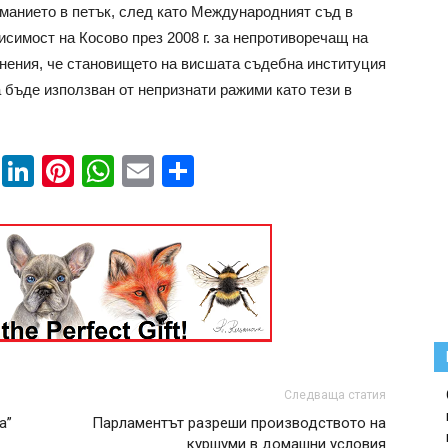
иманието в петък, след като Международният съд в
симост на Косово през 2008 г. за непротиворечащ на
мнения, че становището на висшата съдебна институция
 бъде използван от непризнати ражими като тези в
book
ssenger
Twitter
LinkedIn
Pinterest
WhatsApp
Email
Share
Следваща статия
а”
Парламентът разреши производството на
куршуми в домашни условия