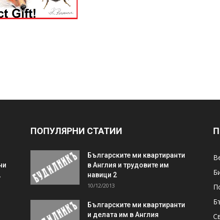
ПОПУЛЯРНИ СТАТИИ
П
Българските ми квартиранти
В
ни
в Англия и трудовите им
Б
,
навици 2
10/12/2013
П
Б
Българските ми квартиранти
и делата им в Англия
С