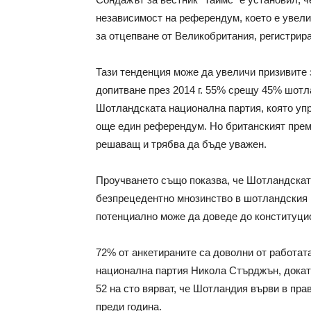
независимост на референдум, което е увели
за отцепване от Великобритания, регистрира
Тази тенденция може да увеличи призивите 
допитване през 2014 г. 55% срещу 45% шот
Шотландската национална партия, която упр
още един референдум. Но британският преми
решаващ и трябва да бъде уважен.
Проучването също показва, че Шотландскат
безпрецедентно мнозинство в шотландския 
потенциално може да доведе до конституци
72% от анкетираните са доволни от работат
национална партия Никола Стърджън, докат
52 на сто вярват, че Шотландия върви в пра
преди година.