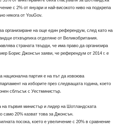
чение с 2% от януари и най-високото ниво на подкрепа
но някога от YouGov.
за организиране на още един референдум, след като на
ландци отхвърлиха отделяне от Великобритания.
авлява страната твърди, че има право да организира
ер Борис Джонсън заяви, че референдум от 2014 г. е
а национална партия е на път да извоюва
парламент на изборите през следващата година, което
онен сблъсък с Уестминистър.
а на първия министър и лидер на Шотландската
о само 20% казват това за Джонсън.
вилната посока, което е увеличение с 20% в сравнение