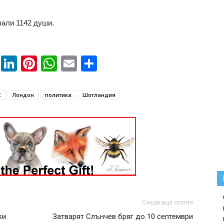
вали 1142 души.
book
ssenger
Twitter
LinkedIn
Pinterest
WhatsApp
Email
Share
С
Лондон
политика
Шотландия
Следваща статия
ки
Затварят Слънчев бряг до 10 септември