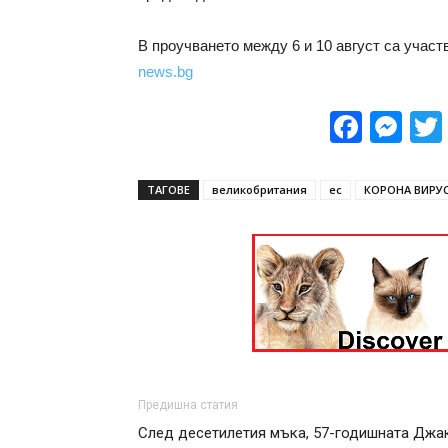
В проучването между 6 и 10 август са участ
news.bg
Face
Me
ТАГОВЕ
великобритания
ес
КОРОНА ВИРУ
Предишна статия
След десетилетия мъка, 57-годишната Джа