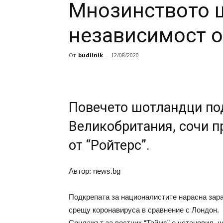
Мнозинството 
независимост о
От
budilnik
-
12/08/2020
Повечето шотландци по
Великобритания, сочи п
от “Ройтерс”.
Автор: news.bg
Подкрепата за националистите нарасна зар
срещу коронавируса в сравнение с Лондон.
Сондажът за вестник “Таймс” е установил, 