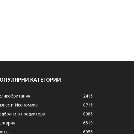
ОПУЛЯРНИ КАТЕГОРИИ
еликобритания
12415
изнес и Икономика
8715
одбрани от редактора
8086
ългария
6519
ветът
6056