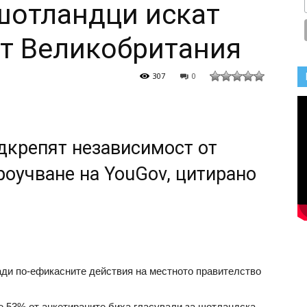
шотландци искат
т Великобритания
307
0
дкрепят независимост от
роучване на YouGov, цитирано
ади по-ефикасните действия на местното правителство
че 53% от анкетираните биха гласували за шотландска