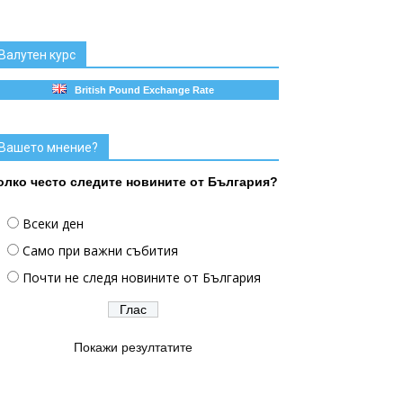
Валутен курс
British Pound Exchange Rate
Вашето мнение?
олко често следите новините от България?
Всеки ден
Само при важни събития
Почти не следя новините от България
Покажи резултатите