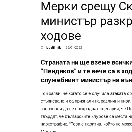
Мерки срещу С
министър разкр
ходове
От
budilnik
-
26/01/2023
Страната ни ще вземе всички
“Пендиков” и те вече са в хо
служебният министър на вън
Той заяви, че когато се е случила атаката
стъписване и са признали на различни нива,
започнали да се прокрадват сценарии, че П
твърдят, че българските клубове са места н
наркотрафик. “Това е наратив, който не мож
Милков.