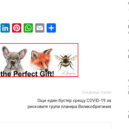
book
ssenger
Twitter
LinkedIn
Pinterest
WhatsApp
Email
Share
Следваща статия
Още един бустер срещу COVID-19 за
рисковите групи планира Великобритания