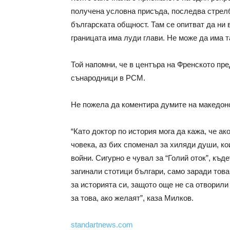
получена условна присъда, последва стрелба
българската общност. Там се опитват да ни 
границата има луди глави. Не може да има т
Той напомни, че в центъра на Френското пр
сънародници в РСМ.
Не пожела да коментира думите на македонс
“Като доктор по история мога да кажа, че ак
човека, аз бих споменал за хиляди души, ко
войни. Сигурно е чувал за “Голий оток”, къ
загинали стотици българи, само заради това
за историята си, защото още не са отворили
за това, ако желаят”, каза Милков.
standartnews.com