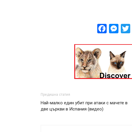
Face
Me
Предишна статия
Най-малко един убит при атаки с мачете в
две църкви в Испания (видео)