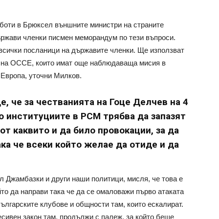
боти в Брюксел външните министри на страните
ържави членки писмен меморандум по тези въпроси.
всички посланици на държавите членки. Ще използват
 на ОССЕ, които имат още наблюдаваща мисия в
 Европа, уточни Милков.
, че за честванията на Гоце Делчев на 4
о институциите в РСМ трябва да запазят
т каквито и да било провокации, за да
ка че всеки който желае да отиде и да
л Джамбазки и други наши политици, мисля, че това е
йто да направи така че да се омаловажи първо атаката
ългарските клубове и общности там, които ескалират.
есивен закон там, продължи с палеж, за който беше