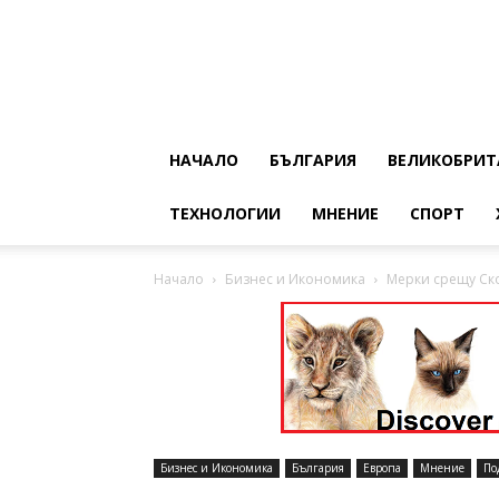
НАЧАЛО
БЪЛГАРИЯ
ВЕЛИКОБРИТ
ТЕХНОЛОГИИ
МНЕНИЕ
СПОРТ
Начало
Бизнес и Икономика
Мерки срещу Ск
Бизнес и Икономика
България
Европа
Мнение
По