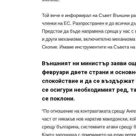
Той вече е информирал на Съвет Външни ра
членки на ЕС. Разпространен е до всички д
Предстои да бъде направена среща у нас с 
и други механизми, включително механизма
Скопие. Имаме инструментите на Съвета на
Външният ни министър заяви още
февруари двете страни и основн
спокойствие и да се въздържат о
се осигури необходимият ред, та
се поклони.
“По отношение на контраатаката срещу Анге
част от някакъв нов наратив македонски, ко
срещу българина, системните атаки срещу б
Които започнаха с приемането на един репр