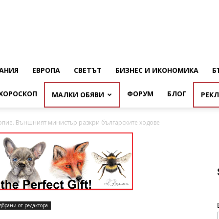
АНИЯ
ЕВРОПА
СВЕТЪТ
БИЗНЕС И ИКОНОМИКА
Б
ХОРОСКОП
ФОРУМ
БЛОГ
МАЛКИ ОБЯВИ
РЕК
опие. Външният министър разкри българските ходове
дбрани от редактора