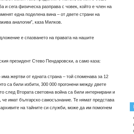
 и сега физическа разправа с човек, който е член на
вменят една поделена вина – от двете страни на
акива аналогии”, каза Милков.
едложение е спазването на правата на нашите
кия президент Стево Пендаровски, а само каза:
о има жертви от едната страна – той споменава за 12
ито са били избити, 300 000 прогонени между двете
дето след Втората световна война са били интернирани и
, че имат българско самосъзнание. Те нямат представа
 архивите на тайните си служби, може да им помогнем