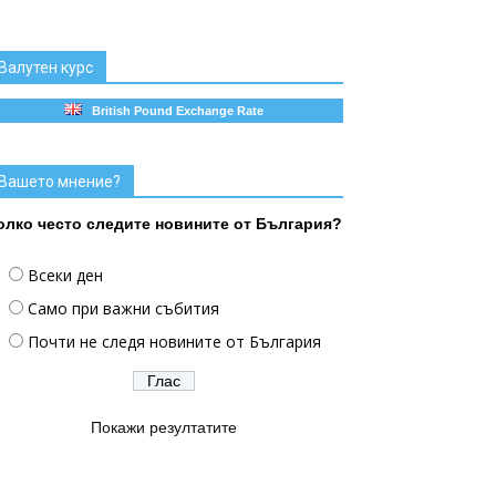
Валутен курс
British Pound Exchange Rate
Вашето мнение?
олко често следите новините от България?
Всеки ден
Само при важни събития
Почти не следя новините от България
Покажи резултатите