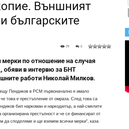
копие. Външният
и българските
71
0
 мерки по отношение на случая
д, обяви в интервю за БНТ
шните работи Николай Милков.
 срещу Пендиков в РСМ първоначално е имало
 че това е престъпление от омраза. След това са
ендиков бил наркоман и наркодилър, а най-смелите
а организирана престъпност и че се финансират от
ем да споделяме и ще вземем всички мерки”, каза