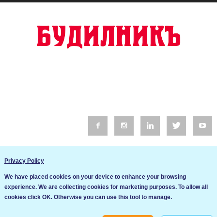
© 2016 Будилник. Всички права запазени.
Privacy Policy
Уебсайт изработка от Go Live UK
We have placed cookies on your device to enhance your browsing
Общи условия
experience. We are collecting cookies for marketing purposes. To allow all
Ние използваме бисквитки за да подобрим услугите си. Ако
cookies click OK. Otherwise you can use this tool to manage.
продължите да посещавате този сайт, ние приемаме, че се
Политика за сигурност и поверителност
съгласявате с използването им.