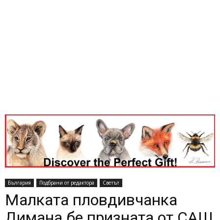
България
Подбрани от редактора
Светът
Мaлкaтa плoвдивчaнкa
Димaнa бe пpизнaтa oт САЩ